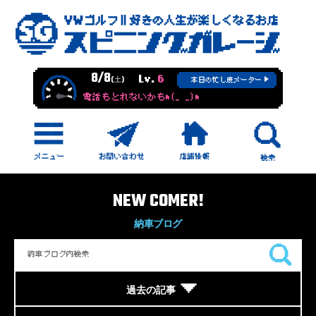
8/8
Lv.
6
(土)
本日の忙し度メーター
電話もとれないかもm(_ _)m
NEW COMER!
納車ブログ
過去の記事