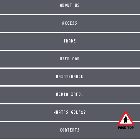
ABOUT US
ACCESS
TRADE
USED CAR
MAINTENANCE
MEDIA INFO.
WHAT'S GOLF2?
CONTENTS