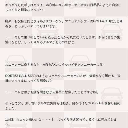
ギラギラした感じはキライ、着心地の良い服や、使いやすい日用品のように自分に
しっくりと馴染むクルマ･･･
結果、お父様と同じフォルクスワーゲン、マニュアルシフトのGOLF4 GTIにたどり
着き、どっぷりハマってしまいます。
・・・そして乗り出して1年も経ったころから気になりだします。さらに自分の生
活になじむ、しっくり来るクルマがあるのではと。
スニーカーに例えるなら、AIR MAXのようなハイテクスニーカーより、
CORTEZやALL STARのようなローテクスニーカーの方が、気兼ねなく履ける、毎
日のスタイルにしっくり馴染む？
・・・コレは僕がお話を聞きながら勝手に想像したことですが(笑)
そうして(?)、少し古いクルマに気持ちは動き。目を付けたGOLF2 GTIを探し始め
ました。
1台目、ちょっと高いかな・・・？ じっくり考え迷っているうちに売れてしま
う。