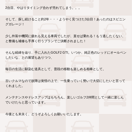
2台目、やはりタイミング合わず売れてしまう。。。
そして、探し続けること約2年・・・ようやく見つけた3台目！あったのはスピニン
グガレージ！
少し外装や機関に疲れも見える車両でしたが、直せば乗れる！もう逃したくない、
と整備も補修も手厚く行うプランでご決断されました！
そんな経緯を辿り、手に入れたGOLF2 GTI。いつか、純正色のレッドにオールペン
したいな、との展望もありつつ、
毎日の生活に馴染む道具として、普段の移動も楽しめる相棒として。
古いクルマなので故障は覚悟の上で、一生乗っていく勢いで大切にしたいと言って
くれました。
メンテナンスやドレスアップはもちろん、楽しいゴルフ2仲間として一緒に楽しん
でいけたらと思っています。
今後とも末永く、どうぞよろしくお願いいたします。