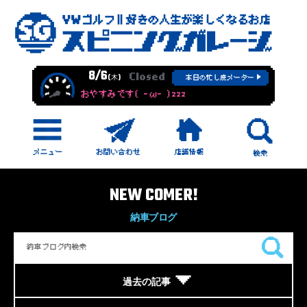
8/6
Closed
(木)
本日の忙し度メーター
おやすみです( -ω- )zzz
NEW COMER!
納車ブログ
過去の記事