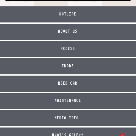
HOTLINE
ABOUT US
ACCESS
TRADE
USED CAR
MAINTENANCE
MEDIA INFO.
WHAT'S GOLF2?