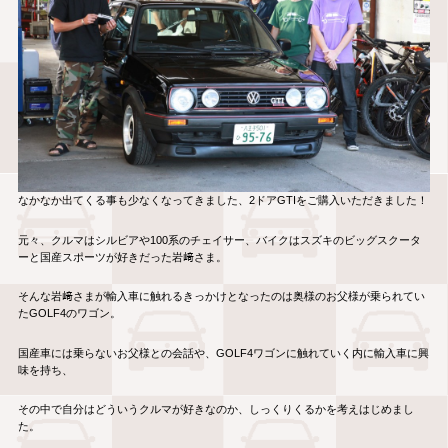
なかなか出てくる事も少なくなってきました、2ドアGTIをご購入いただきました！
元々、クルマはシルビアや100系のチェイサー、バイクはスズキのビッグスクータ
ーと国産スポーツが好きだった岩﨑さま。
そんな岩﨑さまが輸入車に触れるきっかけとなったのは奥様のお父様が乗られてい
たGOLF4のワゴン。
国産車には乗らないお父様との会話や、GOLF4ワゴンに触れていく内に輸入車に興
味を持ち、
その中で自分はどういうクルマが好きなのか、しっくりくるかを考えはじめまし
た。