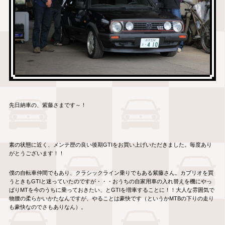
先日納車の、紫藤さまです～！
素の状態に近く、メンテ歴の良い後期GTIをお買い上げいただきました。毎度あり
がとうございます！！
僕の自転車仲間でもあり、クラシックライン乗りでもある紫藤さん。カブリオを買
うときもGTIと迷っていたのですが・・・おうちの自家用車の入れ替えを機にやっ
ぱりMTを今のうちに乗っておきたい、とGTIを増車することに！！大人な雰囲気で
物腰の柔らかいかたなんですが、やることは豪快です（というかMTBの下りの走り
も豪快なのでさもありなん）。