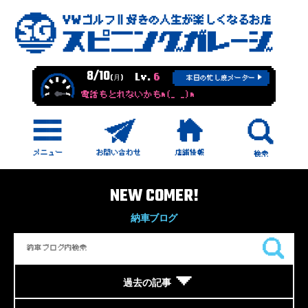
8/10
Lv.
6
(月)
本日の忙し度メーター
電話もとれないかもm(_ _)m
NEW COMER!
納車ブログ
過去の記事