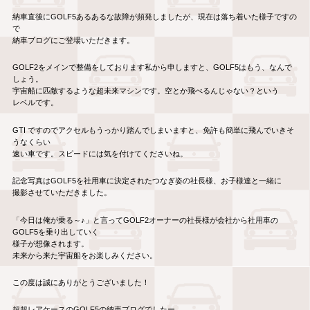
納車直後にGOLF5あるあるな故障が頻発しましたが、現在は落ち着いた様子ですの
で
納車ブログにご登場いただきます。
GOLF2をメインで整備をしております私から申しますと、GOLF5はもう、なんで
しょう。
宇宙船に匹敵するような超未来マシンです。空とか飛べるんじゃない？という
レベルです。
GTI ですのでアクセルもうっかり踏んでしまいますと、免許も簡単に飛んでいきそ
うなくらい
速い車です。スピードには気を付けてくださいね。
記念写真はGOLF5を社用車に決定されたつなぎ姿の社長様、お子様達と一緒に
撮影させていただきました。
「今日は俺が乗る～♪」と言ってGOLF2オーナーの社長様が会社から社用車の
GOLF5を乗り出していく
様子が想像されます。
未来から来た宇宙船をお楽しみください。
この度は誠にありがとうございました！
超超レアケースのGOLF5の納車ブログでしたー。