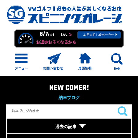
8/7
Lv.
5
(金)
本日の忙し度メーター
お返事おそくなるかも
NEW COMER!
納車ブログ
過去の記事