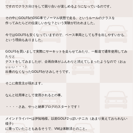
ですのでクラス分けをして競り合いが楽しめるようになっているのです。
その中にGOLF5のDSG車でノーマル状態で走る、というルールのクラスを
作ってみたらどの位楽しいかな？という実験が行われました。
今ではGOLF5も安くなっていますので、ベース車両としても手を出しやすいかも、
という理由もありました。
GOLF5を買いまして実際にサーキットを走らせてみたり、一般道で通常使用してみ
たりと
テストをしてみましたが、企画自体がふんわりと消えてしまったようなので（おぉ
ぃぃぃ・・・）
出番のなくなったGOLF5がさみしそうです。
そこに救世主が現れます。
なんと社用車として使用されるとの事。
・・・・さあ、やっと納車ブログのスタートです！
メインドライバーは伊知地様。以前GOLF2っぽいナニカ（あまり覚えておられない
様子）
に乗っていたこともあるそうで、VWは体験済とのこと。