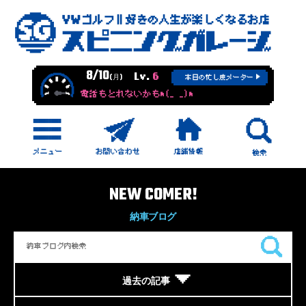
8/10
Lv.
6
(月)
本日の忙し度メーター
電話もとれないかもm(_ _)m
NEW COMER!
納車ブログ
過去の記事