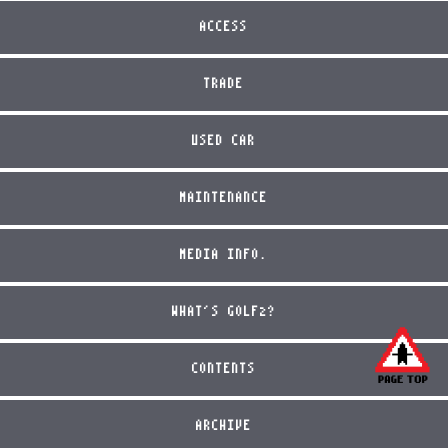
ACCESS
TRADE
USED CAR
MAINTENANCE
MEDIA INFO.
WHAT'S GOLF2?
CONTENTS
ARCHIVE