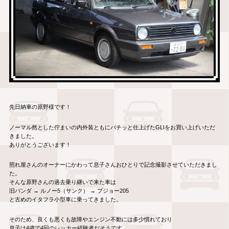
先日納車の原野様です！
ノーマル然とした佇まいの内外装ともにバチッと仕上げたGLIをお買い上げいただ
きました。
ありがとうございます！
照れ屋さんのオーナーにかわって息子さんおひとりで記念撮影させていただきまし
た。
そんな原野さんの過去乗り継いで来た車は
旧パンダ → ルノー5（サンク） → プジョー205
と古めのイタフラ小型車に乗ってきました。
そのため、良くも悪くも故障やエンジン不動には多少慣れており
息子は4歳で4回のレッカー経験者だそうです。