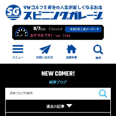
8/7
Closed
(金)
本日の忙し度メーター
おやすみです( -ω- )zzz
NEW COMER!
納車ブログ
過去の記事