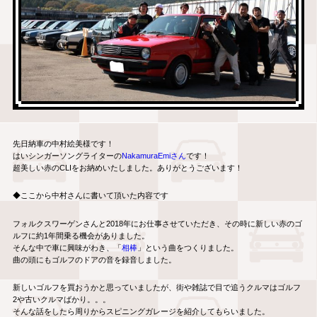
先日納車の中村絵美様です！
はいシンガーソングライターの
NakamuraEmiさん
です！
超美しい赤のCLIをお納めいたしました。ありがとうございます！
◆ここから中村さんに書いて頂いた内容です
フォルクスワーゲンさんと2018年にお仕事させていただき、その時に新しい赤のゴ
ルフに約1年間乗る機会がありました。
そんな中で車に興味がわき、「
相棒
」という曲をつくりました。
曲の頭にもゴルフのドアの音を録音しました。
新しいゴルフを買おうかと思っていましたが、街や雑誌で目で追うクルマはゴルフ
2や古いクルマばかり。。。
そんな話をしたら周りからスピニングガレージを紹介してもらいました。