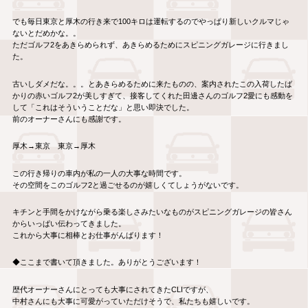
でも毎日東京と厚木の行き来で100キロは運転するのでやっぱり新しいクルマじゃ
ないとだめかな。。
ただゴルフ2をあきらめられず、あきらめるためにスピニングガレージに行きまし
た。
古いしダメだな。。。とあきらめるために来たものの、案内されたこの入荷したば
かりの赤いゴルフ2が美しすぎて、接客してくれた田邊さんのゴルフ2愛にも感動を
して「これはそういうことだな」と思い即決でした。
前のオーナーさんにも感謝です。
厚木→東京 東京→厚木
この行き帰りの車内が私の一人の大事な時間です。
その空間をこのゴルフ2と過ごせるのが嬉しくてしょうがないです。
キチンと手間をかけながら乗る楽しさみたいなものがスピニングガレージの皆さん
からいっぱい伝わってきました。
これから大事に相棒とお仕事がんばります！
◆ここまで書いて頂きました。ありがとうございます！
歴代オーナーさんにとっても大事にされてきたCLIですが、
中村さんにも大事に可愛がっていただけそうで、私たちも嬉しいです。