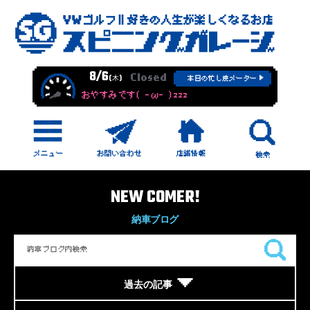
8/6
Closed
(木)
本日の忙し度メーター
おやすみです( -ω- )zzz
NEW COMER!
納車ブログ
過去の記事