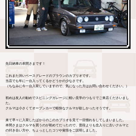
先日納車の本間さまです！
これまた渋いベースグレードのブラウンのカブリオです。
当店でも年に一台入ってくるかどうかの少なさです。
（ちなみに今一台入荷していますので、気になった方はお問い合わせください。）
初めは友人の勧めでスピニングガレージに軽い見学のつもりでご来店くださいまし
た。
クルマは小さくてオープンカーで軽快なクルマが欲しかったそうです。
来て早々に入荷したばかりのこのカブリオを見て一目惚れをしてしまいました。
本間さまはクルマを買うのが初めてだったので、普段よりも念入りに古いクルマと
の付き合い方や、ちょっとしたコツや覚悟をご説明しました。