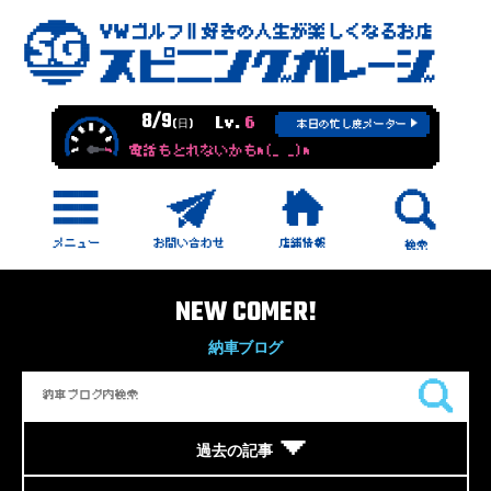
8/9
Lv.
6
(日)
本日の忙し度メーター
電話もとれないかもm(_ _)m
NEW COMER!
納車ブログ
過去の記事