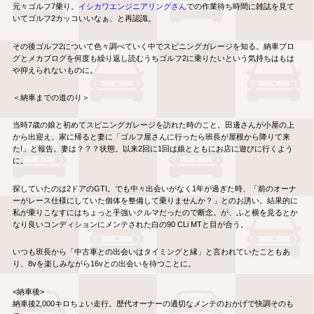
元々ゴルフ7乗り。
イシカワエンジニアリングさん
での作業待ち時間に雑誌を見て
いてゴルフ2カッコいいなぁ、と再認識。
その後ゴルフ2について色々調べていく中でスピニングガレージを知る。納車ブロ
グとメカブログを何度も繰り返し読むうちゴルフ2に乗りたいという気持ちはもは
や抑えられないものに。
＜納車までの道のり＞
当時7歳の娘と初めてスピニングガレージを訪れた時のこと。田邊さんが小屋の上
から出迎え。家に帰ると妻に「ゴルフ屋さんに行ったら班長が屋根から降りて来
た!」と報告。妻は？？？状態。以来2回に1回は娘とともにお店に遊びに行くよう
に。
探していたのは2ドアのGTI。でも中々出会いがなく1年が過ぎた時、「前のオーナ
ーがレース仕様にしていた個体を整備して乗りませんか？」とのお誘い。結果的に
私が乗りこなすにはちょっと手強いクルマだったので断念。が、ふと横を見るとか
なり良いコンディションにメンテされた白の90 CLi MTと目が合う。
いつも班長から「中古車との出会いはタイミングと縁」と言われていたこともあ
り、8vを楽しみながら16vとの出会いを待つことに。
<納車後>
納車後2,000キロちょい走行。歴代オーナーの適切なメンテのおかげで快調そのも