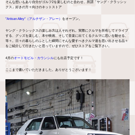
そんな想いもあり自分がゴルフ2を楽しむのと合わせ、所謂「ヤング・クラッシッ
クス」好きの
方々向けのネットストア
”Artisan Alley”（アルチザン・アレー）
をオープン。
ヤング・クラシックスの楽しみ方は人それぞれ。実際にクルマを所有してドライブ
する、グッズを楽しむ、本や映画、そして音楽に出てくるクルマに思いを馳せる、
等々。日々の暮らしのふとした瞬間にそんな愛すべきクルマ達を思い出させる品々
をご紹介して行きたいと思っていますので、ぜひストアをご覧下さい。
4月の
オートモビル・カウンシル
にも出店予定です！
ここまで書いていただきました。ありがとうございます！