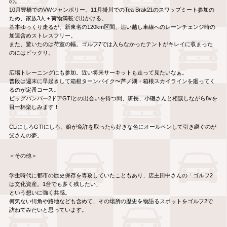
の。
10月豊橋でのVWジャンボリー、11月掛川でのTea Brak21のスワップミート参加の
ため、家族3人＋荷物満載で出かける。
基本ゆっくり走るが、新東名の120km区間、追い越し車線へのレーンチェンジ時の
加速含めストレスフリー。
また、驚いたのは荷室の幅。ゴルフ7では入らなかったテントがキレイに収まった
のにはビックリ。
広場トレーニングにも参加。近い将来サーキットも走って見たいなぁ。
普段は週末に早起きして箱根ターンパイク〜芦ノ湖・箱根スカイラインを廻ってく
るのが定番コース。
ビッグバンパー2ドアGTIとの出会いを待つ間、班長、小磯さんと相談しながら8vを
目一杯楽しみます！
CLiにしろGTIにしろ、娘が免許を取ったら好きな色にオールペンして引き継ぐのが
父さんの夢。
＜その他＞
学生時代に都市の歴史保存を専攻していたこともあり、店主田中さんの「ゴルフ2
は文化資産。1台でも多く残したい」
という想いに強く共感。
何気ない街角や路地なども含めて、その場所の歴史を物語るスポットをゴルフ2で
訪ねてみたいと思っています。