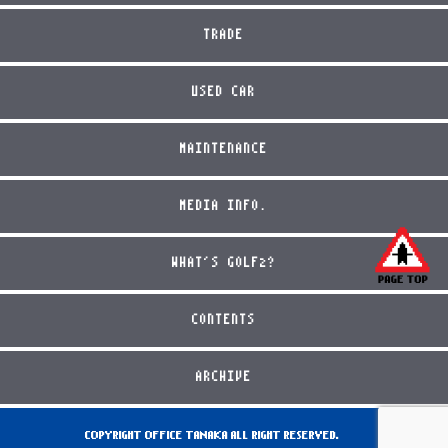
TRADE
USED CAR
MAINTENANCE
MEDIA INFO.
WHAT'S GOLF2?
CONTENTS
ARCHIVE
COPYRIGHT OFFICE TANAKA ALL RIGHT RESERVED.