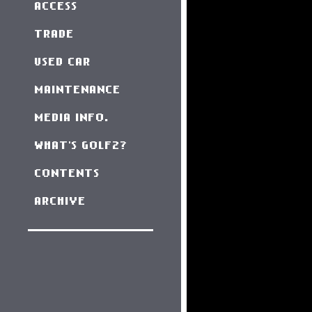
ACCESS
TRADE
USED CAR
MAINTENANCE
MEDIA INFO.
WHAT'S GOLF2?
CONTENTS
ARCHIVE