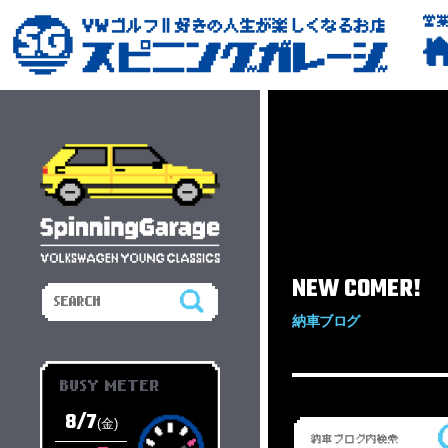
営
NEW COMER!
納車ブログ
BUSY METER
8/7
(金)