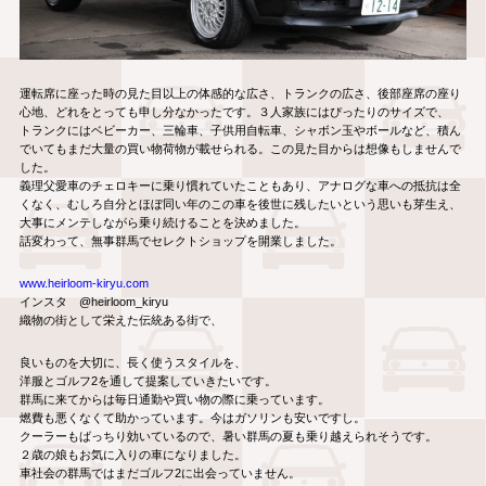
運転席に座った時の見た目以上の体感的な広さ、トランクの広さ、後部座席の座り
心地、どれをとっても申し分なかったです。
３人家族にはぴったりのサイズで、
トランクにはベビーカー、三輪車、子供用自転車、シャボン玉やボールなど、積ん
でいてもまだ大量の買い物荷物が載せられる。この見た目からは想像もしませんで
した。
義理父愛車のチェロキーに乗り慣れていたこともあり、アナログな車への抵抗は全
くなく、むしろ自分とほぼ同い年のこの車を後世に残したいという思いも芽生え、
大事にメンテしながら乗り続けることを決めました。
話変わって、無事群馬でセレクトショップを開業しました。
www.heirloom-kiryu.com
インスタ @heirloom_kiryu
織物の街として栄えた伝統ある街で、
良いものを大切に、長く使うスタイルを、
洋服とゴルフ2を通して提案していきたいです。
群馬に来てからは毎日通勤や買い物の際に乗っています。
燃費も悪くなくて助かっています。今はガソリンも安いですし。
クーラーもばっちり効いているので、暑い群馬の夏も乗り越えられそうです。
２歳の娘もお気に入りの車になりました。
車社会の群馬ではまだゴルフ2に出会っていません。