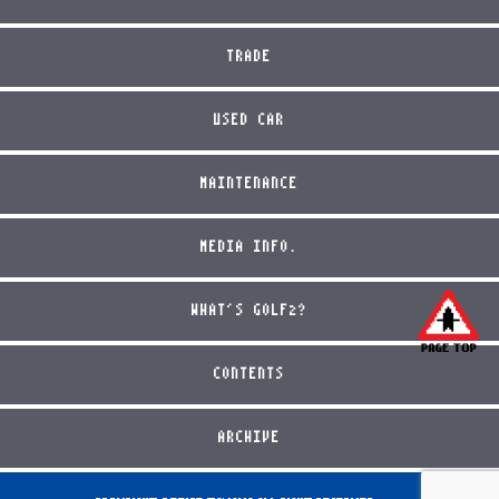
TRADE
USED CAR
MAINTENANCE
MEDIA INFO.
WHAT'S GOLF2?
CONTENTS
ARCHIVE