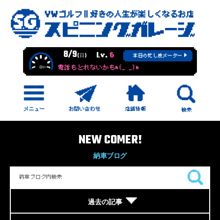
8/9
Lv.
6
(日)
本日の忙し度メーター
電話もとれないかもm(_ _)m
NEW COMER!
納車ブログ
過去の記事