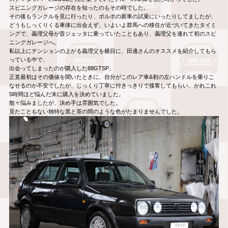
スピニングガレージの存在を知ったのもその時でした。
その後もランクルを見に行ったり、ボルボの新車の試乗にいったりしてましたが、
どうもしっくりくる車体に出会えず、いよいよ群馬への移住が近づいてきたタイミ
ングで、義理父母が昔ジェッタに乗っていたこともあり、義理父を連れて初のスピ
ニングガレージへ。
私以上にテンションの上がる義理父を横目に、田邊さんのオススメを紹介してもら
っている中で、
出会ってしまったのが購入した88GTSP。
正直最初はその価値を聞いたときに、自分がこのレア車&初の左ハンドルを乗りこ
なせるのか不安でしたが、じっくり丁寧に付きっきりで接客してもらい、かれこれ
5時間ほど悩んだ末に購入を決めていました。
散々悩みましたが、決め手は雰囲気でした。
見たこともない独特な黒と茶の間のような色がたまりませんでした。