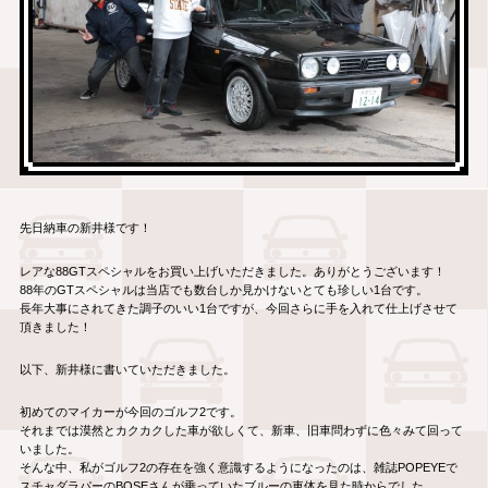
先日納車の新井様です！
レアな88GTスペシャルをお買い上げいただきました。ありがとうございます！
88年のGTスペシャルは当店でも数台しか見かけないとても珍しい1台です。
長年大事にされてきた調子のいい1台ですが、今回さらに手を入れて仕上げさせて
頂きました！
以下、新井様に書いていただきました。
初めてのマイカーが今回のゴルフ2です。
それまでは漠然とカクカクした車が欲しくて、新車、旧車問わずに色々みて回って
いました。
そんな中、私がゴルフ2の存在を強く意識するようになったのは、雑誌POPEYEで
スチャダラパーのBOSEさんが乗っていたブルーの車体を見た時からでした。