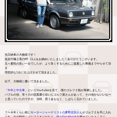
先日納車の大橋様です！

低走行極上系のMT CLiをお納めいたしました！ありがとうございます。

元々素性の良い一台でしたが、より良くするためにご提案した整備までやらせて頂
き

理想的な1台に仕上げさせて頂きました。

以下、大橋様に書いて頂きました。

「中年と中古車」
というYoutubeを見て、僕のゴルフ２熱が再燃しました。

バブルの頃、等々力の目黒通り沿いにゴルフ屋さんがあって、その頃からいいなー
と思っていたのですが、当時、買う金もなく、しばらく忘れていました。

７〜８年くらい前に
モータージャーナリストの夢野忠則さん
がゴルフ２を手に入れ
られ、今の時代にゴルフ２ありだなと、
彼のFacebook
を眺めていたところに、