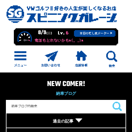
8/9
Lv.
6
(日)
本日の忙し度メーター
電話もとれないかもm(_ _)m
NEW COMER!
納車ブログ
過去の記事