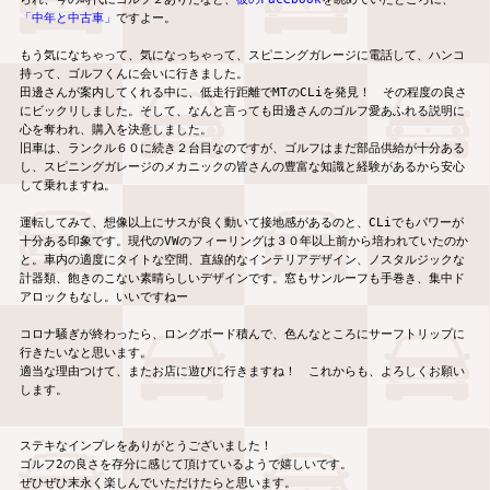
「中年と中古車」
ですよー。

もう気になちゃって、気になっちゃって、スピニングガレージに電話して、ハンコ
持って、ゴルフくんに会いに行きました。

田邊さんが案内してくれる中に、低走行距離でMTのCLiを発見！　その程度の良さ
にビックリしました。そして、なんと言っても田邊さんのゴルフ愛あふれる説明に
心を奪われ、購入を決意しました。

旧車は、ランクル６０に続き２台目なのですが、ゴルフはまだ部品供給が十分ある
し、スピニングガレージのメカニックの皆さんの豊富な知識と経験があるから安心
して乗れますね。

運転してみて、想像以上にサスが良く動いて接地感があるのと、CLiでもパワーが
十分ある印象です。現代のVWのフィーリングは３０年以上前から培われていたのか
と。車内の適度にタイトな空間、直線的なインテリアデザイン、ノスタルジックな
計器類、飽きのこない素晴らしいデザインです。窓もサンルーフも手巻き、集中ド
アロックもなし。いいですねー

コロナ騒ぎが終わったら、ロングボード積んで、色んなところにサーフトリップに
行きたいなと思います。

適当な理由つけて、またお店に遊びに行きますね！　これからも、よろしくお願い
します。

ステキなインプレをありがとうございました！

ゴルフ2の良さを存分に感じて頂けているようで嬉しいです。

ぜひぜひ末永く楽しんでいただけたらと思います。
