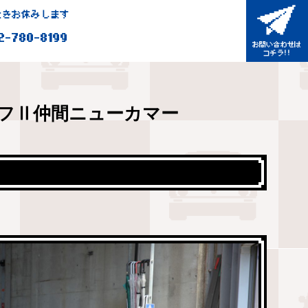
きお休みします
2-780-8199
フⅡ仲間ニューカマー