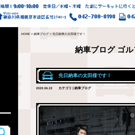
9:00
18:00
業時間：
~
定休日／水曜・木曜 たまにサーキットに行くと
〒252-0154
042-780-8198
04
神奈川県相模原市緑区長竹2748-1
HOME
>
納車ブログ
>
先日納車の太田様です！
納車ブログ
ゴル
先日納車の太田様です！
カテゴリ | 納車ブログ
2020.06.22