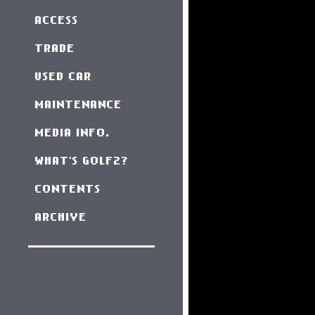
ACCESS
TRADE
USED CAR
MAINTENANCE
MEDIA INFO.
WHAT'S GOLF2?
CONTENTS
ARCHIVE