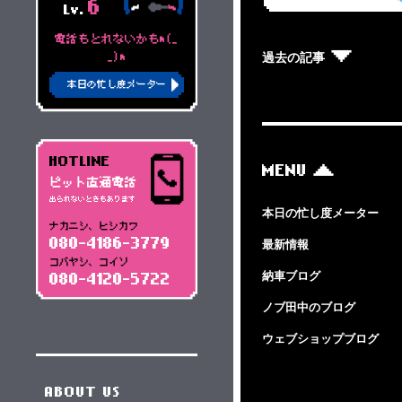
6
Lv.
電話もとれないかもm(_
過去の記事
_)m
本日の忙し度メーター
HOTLINE
MENU
ピット直通電話
出られないときもあります
本日の忙し度メーター
ナカニシ、ヒシカワ
080-4186-3779
最新情報
コバヤシ、コイソ
納車ブログ
080-4120-5722
ノブ田中のブログ
ウェブショップブログ
ABOUT US