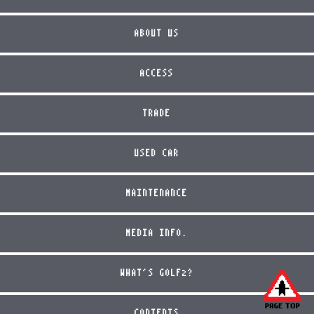
ABOUT US
ACCESS
TRADE
USED CAR
MAINTENANCE
MEDIA INFO.
WHAT'S GOLF2?
CONTENTS