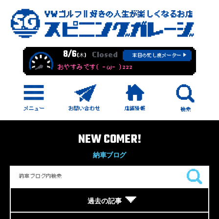
8/6
Closed
(木)
本日の忙し度メーター
おやすみです( -ω- )zzz
NEW COMER!
納車ブログ
過去の記事