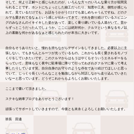
そして、何より正解〜と感じられたのが、いろんな方々のいろんな乗り方が垣間見
られることです。ホントにちょっとした細工だったり、知恵や工夫、個性が感じら
れて、見ているだけでも、お話をうかがうだけでも楽しめちゃうんですね。どのク
ルマも愛されてるなぁという感じが伝わってきて、それを創り続けているスピニン
グのみなさんのイキイキした姿があって、楽しく乗り継いでいる人達がいて。昔か
らずっとこうだったんでしょうか。ここには絶対何か、クルマという単なるモノ以
上の素敵な何かがあるなぁと感じられたのが本当に大きいです。

自分もそうありたいと、憧れを持ちながらデザインをしてきました。必要以上に主
張しない。でもきちんとルーツが光っているもの。これからも長く愛されるモノづ
くりをしていきたいです。このクルマからはもうはやくもそういうエネルギーをも
らっていて、意味もなく夜中に駐車場に降りて行ってわざわざクルマに乗って考え
事したりしています笑。自分自身のお守りのような存在であり続けてほしいと思っ
ていて、じっくり長くいろんなことを勉強しながら対話しながら走り込んでいきた
いなーと思っています。どうぞこれからもよろしくお願いいたします。

ここまで書いて頂きました。

ステキな納車ブログをありがとうございます！

頑張ってサポートしていきますので、今後とも末永くよろしくお願いいたします。

班長　田邊
