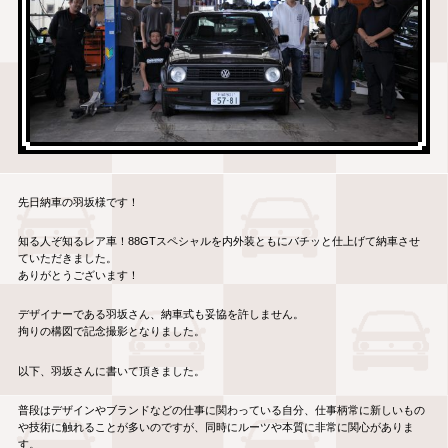
先日納車の羽坂様です！
知る人ぞ知るレア車！88GTスペシャルを内外装ともにバチッと仕上げて納車させ
ていただきました。
ありがとうございます！
デザイナーである羽坂さん、納車式も妥協を許しません。
拘りの構図で記念撮影となりました。
以下、羽坂さんに書いて頂きました。
普段はデザインやブランドなどの仕事に関わっている自分、仕事柄常に新しいもの
や技術に触れることが多いのですが、同時にルーツや本質に非常に関心がありま
す。
