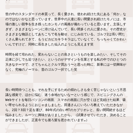
世の中のスタンダードの本質って、長く愛され、使われ続けた先にある「何か」な
のではないかなと思っています。世界中の人達に長い間愛され続けたモノには、市
場の激しい競争を生き残ったホンモノの風格が備わっていると思います。主張しす
ぎず、さまざまなシーンに溶け込んでいて、長い間多くの人に愛され、その歴史が
さまざまな物語としてあちこちで名を馳せ、にじみ出ている。ゴルフ2は長い間た
くさん乗られてきて、もうピカピカキラキラはしていなくて、ちっちゃくてかわい
いんですけど、同時に長生きした仙人のようにも見えます笑

時間を経て培われた、変わらないことの良さというものを楽しみたい、そしてその
正体に少しでも近づきたい、というのがデザインを生業とする私の中でのひとつの
大きなテーマで、さてちゃんとクルマ買おう〜と思った時に、新車には一切興味が
なく、究極のノーマル、昔のゴルフ一択でした笑

長い時間待つことも、それを手にするための煩わしさも全く苦じゃないという不思
議な感覚で、ほかに悩む、迷う余地がないなーという感じで、スピニングさんの
Webサイトを毎日パソコンの画面、スマホの画面に穴が空くほど見続けた結果、吸
い寄せられるようにおじゃましました。田邉さんにいろいろ教えていただきなが
ら、2回？3回？足を運び、80年式の白いMTのカブリオレと、長い間悶絶するほど
悩みました。ルーツに興味がありましたから。（試乗させていただき、決めること
ができましたが、正直今でも後ろ髪を惹かれています…）
