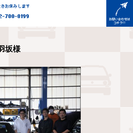
きお休みします
2-780-8199
羽坂様