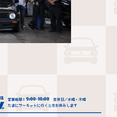
9:00
18:00
営業時間：
~
定休日／水曜・木曜
たまにサーキットに行くときお休みします