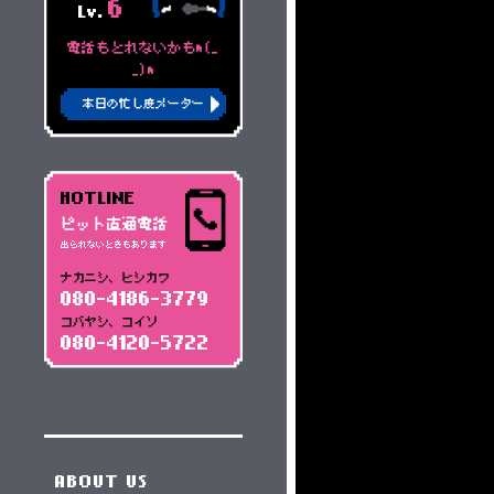
6
Lv.
電話もとれないかもm(_
_)m
本日の忙し度メーター
HOTLINE
ピット直通電話
出られないときもあります
ナカニシ、ヒシカワ
080-4186-3779
コバヤシ、コイソ
080-4120-5722
ABOUT US