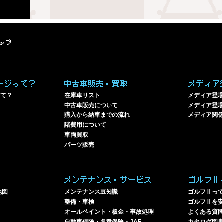
ップ
ージって？
中古車販売・買取
メディア
って？
在庫車リスト
メディア登
中古車販売について
メディア登場
購入から納車までの流れ
メディア関
諸費用について
ー
車両買取
パーツ販売
メンテナンス・サービス
ゴルフⅡ
地図
メンテナンス豆知識
ゴルフⅡっ
整備・車検
ゴルフⅡを
オールペイント・板金・事故処理
よくある質
自動車保険・各種保険・JAF
カタログ図