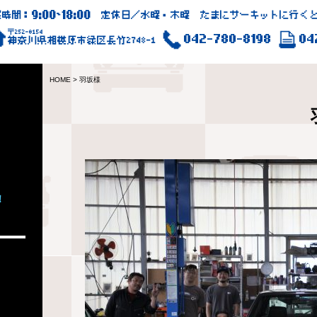
9:00
18:00
業時間：
~
定休日／水曜・木曜 たまにサーキットに行くと
〒252-0154
042-780-8198
04
神奈川県相模原市緑区長竹2748-1
HOME
>
羽坂様
！