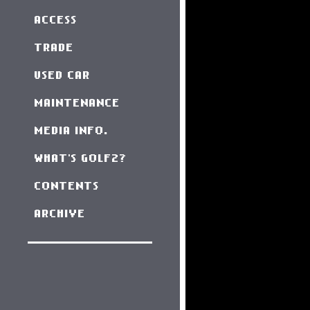
ACCESS
TRADE
USED CAR
MAINTENANCE
MEDIA INFO.
WHAT'S GOLF2?
CONTENTS
ARCHIVE