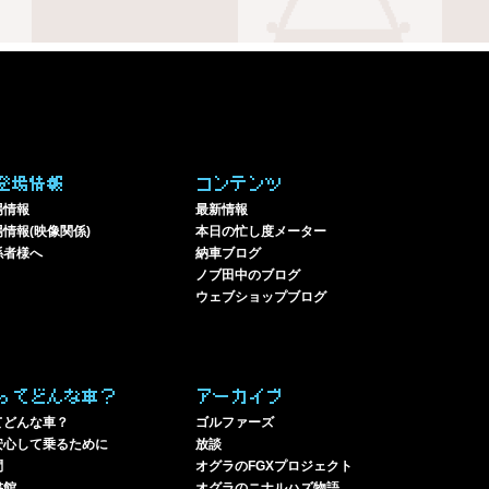
登場情報
コンテンツ
場情報
最新情報
情報(映像関係)
本日の忙し度メーター
係者様へ
納車ブログ
ノブ田中のブログ
ウェブショップブログ
ってどんな車？
アーカイブ
てどんな車？
ゴルファーズ
安心して乗るために
放談
問
オグラのFGXプロジェクト
書館
オグラのニナルハズ物語