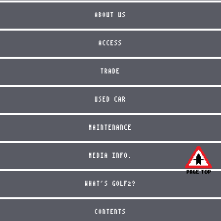
ABOUT US
ACCESS
TRADE
USED CAR
MAINTENANCE
MEDIA INFO.
WHAT'S GOLF2?
CONTENTS