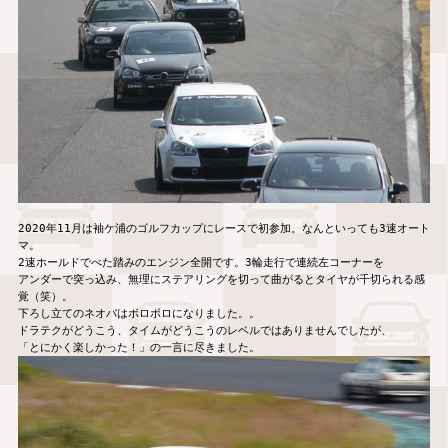
2020年11月は袖ケ浦のゴルフカップにレースで初参加。なんといっても3速オート
マ。

2速ホールドでべた踏みのエンジン全開です。3輪走行で連続左コーナーを

アンダーで突っ込み、無理にステアリングを切って曲がるとタイヤが千切られる感
覚（笑）。

下ろし立てのネオバはボロボロになりました。。

ドラテクがどうこう、タイムがどうこうのレベルではありませんでしたが、
