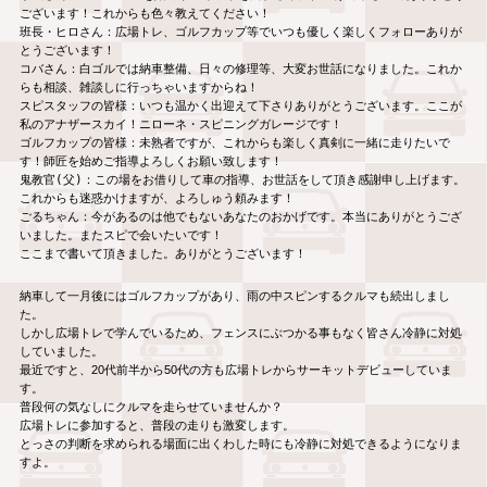
ございます！これからも色々教えてください！

班長・ヒロさん：広場トレ、ゴルフカップ等でいつも優しく楽しくフォローありが
とうございます！

コバさん：白ゴルでは納車整備、日々の修理等、大変お世話になりました。これか
らも相談、雑談しに行っちゃいますからね！

スピスタッフの皆様：いつも温かく出迎えて下さりありがとうございます。ここが
私のアナザースカイ！ニローネ・スピニングガレージです！

ゴルフカップの皆様：未熟者ですが、これからも楽しく真剣に一緒に走りたいで
す！師匠を始めご指導よろしくお願い致します！

鬼教官(父)：この場をお借りして車の指導、お世話をして頂き感謝申し上げます。
これからも迷惑かけますが、よろしゅう頼みます！

ごるちゃん：今があるのは他でもないあなたのおかげです。本当にありがとうござ
いました。またスピで会いたいです！
ここまで書いて頂きました。ありがとうございます！
納車して一月後にはゴルフカップがあり、雨の中スピンするクルマも続出しまし
た。
しかし広場トレで学んでいるため、フェンスにぶつかる事もなく皆さん冷静に対処
していました。
最近ですと、20代前半から50代の方も広場トレからサーキットデビューしていま
す。
普段何の気なしにクルマを走らせていませんか？
広場トレに参加すると、普段の走りも激変します。
とっさの判断を求められる場面に出くわした時にも冷静に対処できるようになりま
すよ。