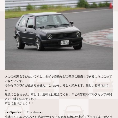
メカの知識も学びたいですし、タイヤ交換などの簡単な整備もできるようになって
いきたいです。

今からワクワクが止まりません。これからよろしく頼みます、新しい相棒ゴルく
ん！！

最後にごるちゃん。車とは、運転とは教えてくれ、スピの皆様やゴルフカップ仲間
とのご縁を結んでくれて

本当にありがとう！！

☆★☆Special  Thanks☆★☆

小磯さん：エンジンOHを始めサーキットを走れる車に仕上げて下さってありがとう