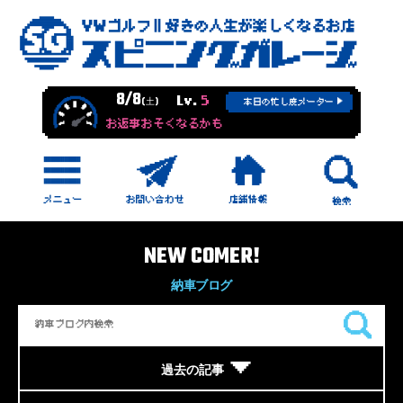
8/8
Lv.
5
(土)
本日の忙し度メーター
お返事おそくなるかも
NEW COMER!
納車ブログ
過去の記事