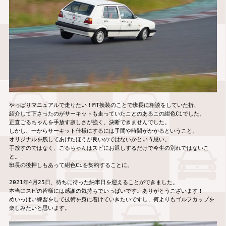
やっぱりマニュアルで走りたい！MT換装のことで班長に相談をしていた折、

紹介して下さったのがサーキットも走っていたことのあるこの紺色Ciでした。

正直ごるちゃんを手放す寂しさが強く、決断できませんでした。

しかし、一からサーキット仕様にするには手間や時間がかかるということ、

オリジナルを残してあげたほうが良いのではないかという思い。

手放すのではなく、ごるちゃんはスピにお返しするだけで今生の別れではないこ
と。

班長の後押しもあって紺色Ciを契約することに。

2021年4月25日、待ちに待った納車日を迎えることができました。

本当にスピの皆様には感謝の気持ちでいっぱいです。ありがとうございます！

めいっぱい練習をして技術を身に着けていきたいですし、何よりもゴルフカップを
楽しみたいと思います。
