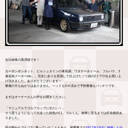
先日納車の黒澤様です！
カーボンボンネット、ビルシュタインの車高調、ワタナベホイール、フルバケ、3
連追加メーターetc。。完全に走りを意識して仕上げたソリ紺の2ドアCIをお買い上
げ頂きました。ありがとうございます！
整備の方もぬかりはありません。ヘッドもOＨ済みで予防整備もバッチリです。
まずはオーナーさんの声をお聞きください。
「マニュアルでゴルフカップに出たい！」

そう思うようになって出会った紺色のCi、ゴルくん。納車に至るまでは紆余曲折あ
りました。

幼少期からゴルフ2に乗っていたこともあり、初愛車？は
2017年10月に納車した白