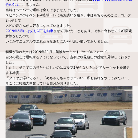
色のGLi
、ごるちゃん。

当時はペーパーで運転は全くできませんでした。

スピニングのイベントや広場トレにもお誘いを頂き、車はもちろんのこと、ゴルフ
2もそして

2019年8月には父もGTIを納車
させて頂いたこともあり、それに合わせて？AT限定
解除をしたので

いつかマニュアルで走れたらなあとぼんやり思い描いておりました。

転機が訪れたのは2019年11月、筑波サーキットでのゴルフカップ。

自分の意志で運転するようになっていて、当初は物見遊山の感覚で見学しに行きま
した。

しかし、そこで目の当たりにしたのはゴルフ2がうなりを上げてサーキットを爆走
する雄姿。

「タイヤが浮いてる！」「めちゃくちゃカッコいい！私もあれをやってみたい！」
