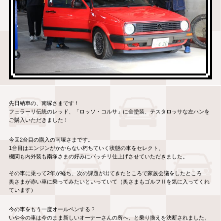
先日納車の、南塚さまです！
フェラーリ伝統のレッド、「ロッソ・コルサ」に全塗装、
テスタロッサな左ハンを
ご購入いただきました！
今回2台目の購入の南塚さまです。
1台目はエンジンがかからない朽ちていく状態の車をセレクト、
機関も内外装も南塚さまの好みにバッチリ仕上げさせていただきま
した。
その車に乗って2年が経ち、
次の課題が出てきたところで家族会議をしたところ
奥さまが赤い車に乗ってみたいといっていて（奥さまもゴルフⅡ
を気に入ってくれ
ています）
今の車をもう一度オールペンする？
いや今の車は今のまま新しいオーナーさんの所へ、
と乗り換えを決断されました。