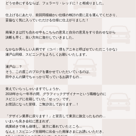
どうせ赤にするならば、フェラーリ・レッドに！と相成りました。
仕上げるにあたり、
前回同様細かい仕様の検討の度に足を運んでくださり、
妥協なく気に入っていただける仕様に仕上がりました！
南塚さまは打ち合わせ中もこちらの意見と自分の意見をすり合わせ
ながら
決断も早く、良い方向に進行していきました。
なかなか男らしい人柄です（コバ：
僕もアニキと呼ばせていただこうかな）
瀬戸山同様、スピニングもよろしくお願いいたします。
瀬戸山…？
そう、この度このブログを書かせていただいているのは、
田中さんの隣でちゃっかり写っているお調子もの…
覚えていらっしゃいますでしょうか。
2018年から一年半の間、
グラフィックデザイナーという職種なのに
スピニングに在籍していた「せっつ」です。
お世話になった皆様、ご無沙汰しております…！
「デザイン業界に戻ります！」と宣言して東京に旅立ったものの…
いまいち良き会社に恵まれず、
残業続きで体も崩壊し、途方に暮れていたところ…
なんと！スピニング在籍時に出会った南塚さまにお誘いいただき、