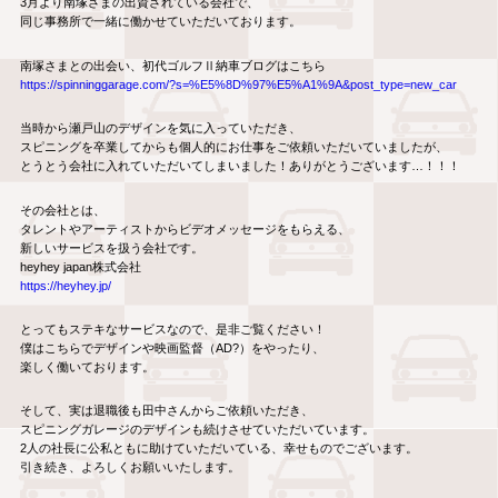
3月より南塚さまの出資されている会社で、
同じ事務所で一緒に働かせていただいております。
南塚さまとの出会い、初代ゴルフⅡ納車ブログはこちら
https://spinninggarage.com/?s=
%E5%8D%97%E5%A1%9A&post_type=
new_car
当時から瀬戸山のデザインを気に入っていただき、
スピニングを卒業してからも個人的にお仕事をご依頼いただいてい
ましたが、
とうとう会社に入れていただいてしまいました！
ありがとうございます…！！！
その会社とは、
タレントやアーティストからビデオメッセージをもらえる、
新しいサービスを扱う会社です。
heyhey japan株式会社
https://heyhey.jp/
とってもステキなサービスなので、是非ご覧ください！
僕はこちらでデザインや映画監督（AD?）をやったり、
楽しく働いております。
そして、実は退職後も田中さんからご依頼いただき、
スピニングガレージのデザインも続けさせていただいています。
2人の社長に公私ともに助けていただいている、
幸せものでございます。
引き続き、よろしくお願いいたします。