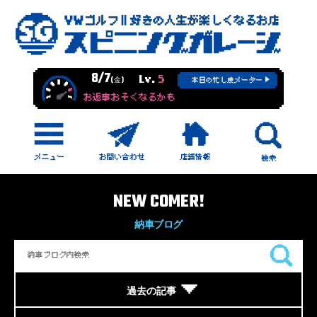
8/7
Lv.
5
(金)
本日の忙し度メーター
お返事おそくなるかも
NEW COMER!
納車ブログ
過去の記事