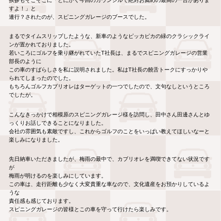
すよ！」と
連行？されたのが、スピニングガレージのブースでした。
まるでタイムスリップしたような、新車のようなピッカピカの緑のクラシックライ
ンが置かれておりました。
若いころにゴルフを乗り継がれていたT社長は、まるでスピニングガレージの営業
部長のように
この車のすばらしさを私に説明されました。私はT社長の饒舌トークにすっかりや
られてしまったのでした。
もちろんゴルフカブリオレはターゲットの一つでしたので、文句なしというところ
でしたが。
こんなきっかけで相模原のスピニングガレージ様を訪問し、田中さん田邊さんとゆ
っくりお話しできることになりました。
会社の雰囲気も素敵ですし、これからゴルフのことをいっぱい教えてほしいなーと
楽しみになりました。
先日納車いただきましたが、梅雨の最中で、カブリオレを満喫できてない状況です
が
梅雨が明けるのを楽しみにしています。
この車は、走行距離も少なく大変貴重な車なので、文化遺産をお預かりしているよ
うな
責任感も感じております。
スピニングガレージの皆様とこの車を守って行けたら楽しみです。