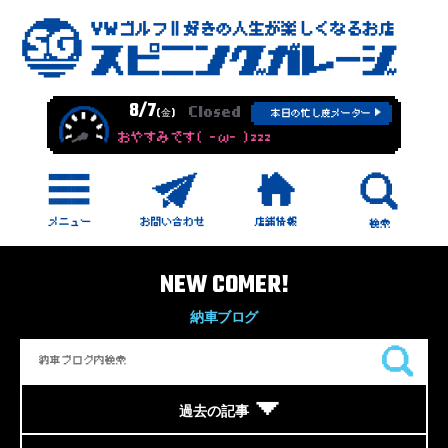
8/7
Closed
(金)
本日の忙し度メーター
おやすみです( -ω- )zzz
NEW COMER!
納車ブログ
過去の記事