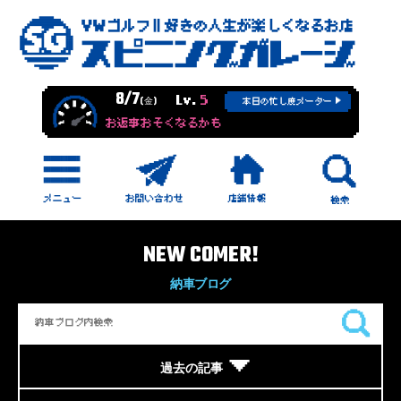
8/7
Lv.
5
(金)
本日の忙し度メーター
お返事おそくなるかも
NEW COMER!
納車ブログ
過去の記事