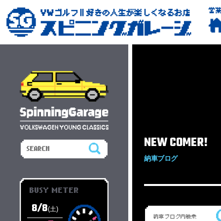
営
NEW COMER!
納車ブログ
BUSY METER
8/8
(土)