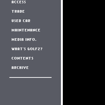
ACCESS
TRADE
USED CAR
MAINTENANCE
MEDIA INFO.
WHAT'S GOLF2?
CONTENTS
ARCHIVE