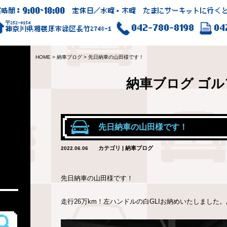
9:00
18:00
業時間：
~
定休日／水曜・木曜 たまにサーキットに行くと
〒252-0154
042-780-8198
04
神奈川県相模原市緑区長竹2748-1
HOME
>
納車ブログ
>
先日納車の山田様です！
納車ブログ
ゴル
先日納車の山田様です！
カテゴリ | 納車ブログ
2022.06.06
先日納車の山田様です！
走行26万km！左ハンドルの白GLIお納めいたしました