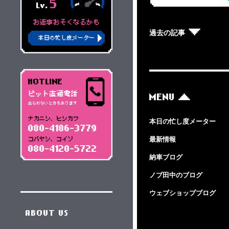
5
Lv.
お返事おそくなるかも
過去の記事
本日の忙し度メーター
HOTLINE
ピット直通電話
MENU
出られないときもあります
ナカニシ、ヒシカワ
本日の忙し度メーター
080-4186-3779
最新情報
コバヤシ、コイソ
080-4120-5722
納車ブログ
ノブ田中のブログ
ウェブショップブログ
ABOUT US