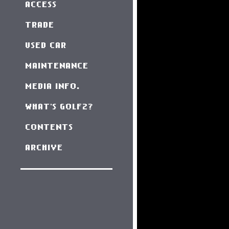
ACCESS
TRADE
USED CAR
MAINTENANCE
MEDIA INFO.
WHAT'S GOLF2?
CONTENTS
ARCHIVE