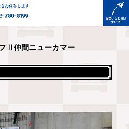
きお休みします
2-780-8199
フⅡ仲間ニューカマー