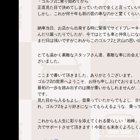
・ゴルフ2に乗り始めてから
正直見た目で決めてしまっていたので全くと言っていい
しかし、これが何十年も前の昔の車なのかと驚くくらい
納車当日、お店から出発する時に緊張でサイドブレーキ
んだり蹴ったりでしたが、今ではとても車と仲良しにな
まだ日は浅いですがこれからこのゴルフ2と沢山の思い
とても温かく素敵なスタッフさん達、素敵な車に出会え
ざいました。
ここまで書いて頂きました、ありがとうございます。
ゴルフ2の世界へようこそ、お待ち申し上げておりまし
最初の一歩を踏み出すのは腰が重いかもしれませんが、
です。
見た目から入るもよし、昔乗っていたからでもよし、古
れ、ゴルフ2をより好きになってもらえるような、乗っ
これからも人生に彩りを添えてくれる愛らしい「相棒」
力でサポートさせて頂きます！今後とも末永くよろしく