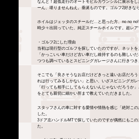
なんと！超低走行のオートモビルカウンシルに展示をし
ーん、堪りませんねえ。垂涎ものです。ゴルフ2好きな
ホイルはジェッタのスチールだ…と思った方、no no 
時少々出回っていた、純正スチールホイルです。超レアです
・ゴルフ2にした理由
当初は現行型のゴルフを探していたのですが、ネットを
「かっこいい車だけど古い車だし維持するのも難しいだ
つつも調べているとスピニングガレージさんに行きつき
そこでも「良さそうなお店だけどきっと遠いお店だろう
れは行ってみるしかない」と思い、いざスピニングガレ
「行っても相手にしてもらえないんじゃないだろうか」
をとても親切に細かい所まで教えていただきました。
スタッフさんの車に対する愛情や情熱を感じ「絶対この
した。
3ドア左ハンドルMTで探していたのですが偶然にもこ
た。