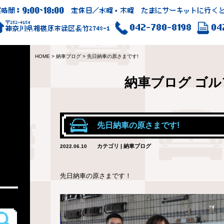
9:00
18:00
業時間：
~
定休日／水曜・木曜 たまにサーキットに行くと
〒252-0154
042-780-8198
04
神奈川県相模原市緑区長竹2748-1
HOME
>
納車ブログ
>
先日納車の原さまです!
納車ブログ
ゴル
先日納車の原さまです!
カテゴリ | 納車ブログ
2022.06.10
先日納車の原さまです！