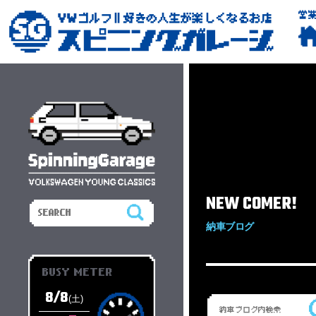
営
NEW COMER!
納車ブログ
BUSY METER
8/8
(土)