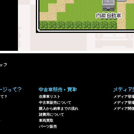
ップ
ージって？
中古車販売・買取
メディア
って？
在庫車リスト
メディア登
中古車販売について
メディア登場
購入から納車までの流れ
メディア関
諸費用について
ー
車両買取
パーツ販売