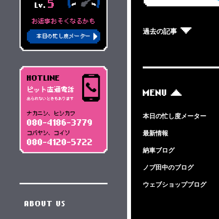
5
Lv.
お返事おそくなるかも
過去の記事
本日の忙し度メーター
HOTLINE
ピット直通電話
MENU
出られないときもあります
ナカニシ、ヒシカワ
本日の忙し度メーター
080-4186-3779
最新情報
コバヤシ、コイソ
080-4120-5722
納車ブログ
ノブ田中のブログ
ウェブショップブログ
ABOUT US