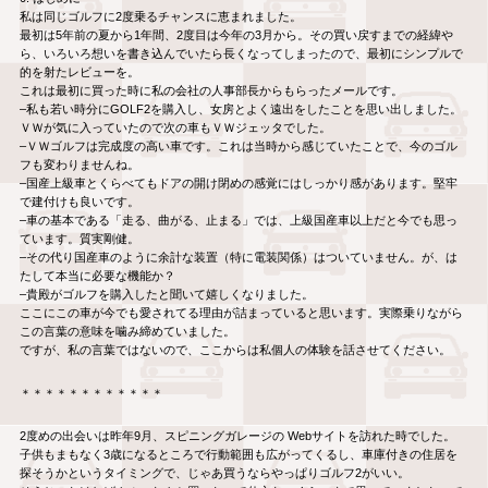
私は同じゴルフに2度乗るチャンスに恵まれました。
最初は5年前の夏から1年間、2度目は今年の3月から。その買い戻すまでの経緯や
ら、いろいろ想いを書き込んでいたら長くなってしまったので、最初にシンプルで
的を射たレビューを。
これは最初に買った時に私の会社の人事部長からもらったメールです。
–私も若い時分にGOLF2を購入し、女房とよく遠出をしたことを思い出しました。
ＶＷが気に入っていたので次の車もＶＷジェッタでした。
–ＶＷゴルフは完成度の高い車です。これは当時から感じていたことで、今のゴル
フも変わりませんね。
–国産上級車とくらべてもドアの開け閉めの感覚にはしっかり感があります。堅牢
で建付けも良いです。
–車の基本である「走る、曲がる、止まる」では、上級国産車以上だと今でも思っ
ています。質実剛健。
–その代り国産車のように余計な装置（特に電装関係）はついていません。が、は
たして本当に必要な機能か？
–貴殿がゴルフを購入したと聞いて嬉しくなりました。
ここにこの車が今でも愛されてる理由が詰まっていると思います。実際乗りながら
この言葉の意味を噛み締めていました。
ですが、私の言葉ではないので、ここからは私個人の体験を話させてください。
＊＊＊＊＊＊＊＊＊＊＊＊
2度めの出会いは昨年9月、スピニングガレージの Webサイトを訪れた時でした。
子供もまもなく3歳になるところで行動範囲も広がってくるし、車庫付きの住居を
探そうかというタイミングで、じゃあ買うならやっぱりゴルフ2がいい。