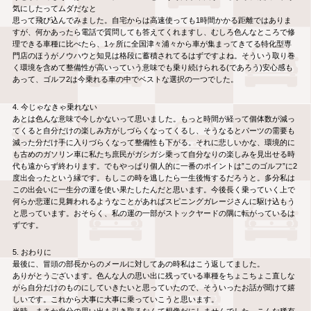
気にしたってムダだなと
思って飛び込んでみました。自宅からは高速使っても1時間かかる距離ではありま
すが、何かあったら電話で質問しても答えてくれますし、むしろ色んなところで修
理できる車種に比べたら、1ヶ所に全国津々浦々から車が集まってきてる特化型専
門店のほうがノウハウと知見は格段に蓄積されてるはずですよね。そういう取り巻
く環境を含めて整備性が高いっていう意味でも乗り続けられる(であろう)安心感も
あって、ゴルフ2は今乗れる車の中でベストな選択の一つでした。
4. 今じゃなきゃ乗れない
あとは色んな意味で今しかないって思いました。もっと時間が経って個体数が減っ
てくると自分だけの楽しみ方がしづらくなってくるし、そうなるとパーツの需要も
減った分だけ手に入りづらくなって整備性も下がる。それに悲しいかな、環境的に
も古めのガソリン車に私たち庶民がガシガシ乗って自分なりの楽しみを見出せる時
代も遠からず終わります。でもやっぱり個人的に一番のポイントは”このゴルフ”に2
度出会ったという縁です。もしこの時を逃したら一生後悔するだろうと。多分私は
この出会いに一生分の運を使い果たしたんだと思います。今後長く乗っていく上で
何らか悲運に見舞われるようなことがあればスピニングガレージさんに駆け込もう
と思っています。おそらく、私の運の一部がストックヤードの隅に転がっているは
ずです。
5. おわりに
最後に、冒頭の部長からのメールに対してあの時私はこう返してました。
ありがとうございます。色んな人の思い出に残っている車種をちょこちょこ直しな
がら自分だけのものにしていきたいと思っていたので、そういったお話が聞けて嬉
しいです。これから大事に大事に乗っていこうと思います。