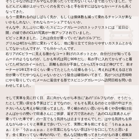
そうじゃなければクルマなんか買ったって仕方ないくらいまで思っていました。で
もどんどん値が上がっていくのを見ていると手を出すにはなかなかハードルも高く
なってきた。
もう一度乗れるのはしばらく先か、もしくは個体数も減って乗れるチャンスが来な
いかもしれない、それならカーシェアでもいいか。
そんな中、久しぶりに覗いたスピニングガレージのストックリストには「近日公
開」の値で赤のCLIの写真が一枚アップされていました。
ビビッと来きました。これは自分が乗っていた”あのゴルフ”だ。
グリルは4灯から2灯に変わってるし、他に取り立てて分かりやすいカスタムとかも
してなかったんですが、でも分かったんです。
右リアのCピラーに見える微かなコート剥げのスポットとか、自分だけが知ってる
ムードのようなものが。しかも年式は同じ90年だし、私が手に入れてからずっと履
いてたATSのホイールだし、距離も自分が手放してから3万キロほど伸びてて、前オ
ーナーが1年1万キロくらい乗ってたとしたら辻褄も合うし、考えれば考えるほど自
分が乗ってたやつなんじゃないかという疑念は確信めいてきて、気がつけば売却時
にやり取りしていたメールに返信する形でスピニングガレージへ訪問日程を問い合
わせしてました。
そして実車を見に行く日、店に向かいながら本当に”あの”ゴルフなのか、そうだっ
たとして買い戻せる予算はどこまでなのか、そもそも買えるのかとか頭の中はチカ
チカいろんな考えが駆け巡ってました。早く確かめたい思いから着くや否や駆け出
さんばかりの勢いで田邊さんにご挨拶、返す刀で言われた「あのCLIは當眞さんが
乗っていた車です」の一言でもう気持ちは止まりませんでした。はやる気持ちを抑
えながらゆっくりと車庫まで歩いていって、実際に車を前にすると「うわぁぁぁぁ
ぁ」とか「うおぉぉぉぉ」とか言葉にもならない音ばかりを口にしてたと思いま
す。全く変わってない車内の匂いで、色んな記憶が甦ってきたのがもの凄く感慨深