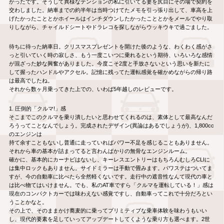
かったです。そうして異様なテンションの私に引いてる妻を尻目にその場で契約を
交わしました。納車までの約半年は当時つけてたメモを引っ張り出して、車高を上
げたかったこととかホイールはインチダウンしたかったこととかをメールでやり取
りしながら、チャイルドシートやドラレコを探しながらウッキウキで過ごました。
待ちに待った納車日。クリスマスプレゼントを開けた後のような、わくわく感がさ
っと引いていく時の寂しさ、もう一度こいつに乗れるという期待、いろいろな感情
が混ざった妙な興奮がありました。今度こそ2度と手放さないという思いを新たに
して握ったハンドルやアクセル。記憶に残ってた運転感覚を確かめながらの帰り路
は最高でしたね。
それから数ヶ月乗ってきた上での、いわば5年越しのレビューです。
1. 圧倒的「クルマ!」感
そこまでこのクルマを乗り潰したいと思わせてくれるのは、素体として最高なんだ
ろうってことなんでしょう。完成されたデザイン(異論はあるでしょうが)、1,800cc
のエンジンは
持て余すこともないし普通に走っていればパワー不足を感じることもありません。
それから車の基本が詰まってると言わんばかりの無骨なエンジンルーム。
確かに、基本的にカーナビはないし、キーレスエントリーはもちろんむしろCLIに
は集中ロックもありません。サイドミラーは手動で畳みます。パワステはついてま
すが、今の自動車に比べたら全然軽くないです。走行中の遮音性なんて現代の車と
は比べ物てはいけません。でも、私のAT車ですら「クルマを運転している！」感は
現在のコンパクトカーでは味わえない感覚ですし、自動車ってこれで十分だろとい
うことかなと。
その上で、そのままかけ蕎麦的に乗ってプリミティブな乗車体験を味わうもいい
し、現代的要素を足していってアップデートしてくような乗り方も選べます。2世