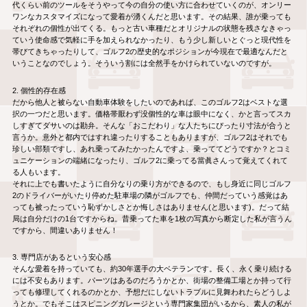
代くらい前のツールをそうやって今の自分の使い方に合わせていくのが、オンリー
ワンなカスタマイズになって愛着が湧くんだと思います。その結果、誰が乗っても
それぞれの個性が出てくる。もっと古い車種だとオリジナルの状態を残さなきゃっ
ていう使命感で気軽に手を加えられなかったり、もう少し新しいとぐっと現代性を
帯びてきちゃったりして、ゴルフ2の歴史的なポジションが今現在で最適なんだと
いうことなのでしょう。そういう割には全然手をかけられていないのですが。
2. 個性的存在感
だから他人と被らない自動車体験をしたいのであれば、このゴルフ2はベストな選
択の一つだと思います。価格帯厭わず没個性的な車は眼中になく、かと言ってスカ
しすぎてダサいのは勘弁。そんな「おこだわり」な人たちにぴったり寸法が合うと
言うか。意外と都内ではすれ違ったりすることもありますが、ゴルフ2はそれでも
珍しい部類ですし、あれ乗ってみたかったんですよ、乗っててどうですか？とコミ
ュニケーションの端緒になったり、ゴルフ2に乗ってる當眞さんって覚えてくれて
る人もいます。
それに上でも書いたように自分なりの乗り方ができるので、もし身近に同じゴルフ
2のドライバーがいたり停めた駐車場の隣がゴルフでも、仲間だっていう感覚はあ
っても被ったっていう恥ずかしさとか悔しさはありません(と思います)。だって結
局は自分だけの1台ですからね。昔乗ってた車を1枚の写真から断定した私が言うん
ですから、間違いありません！
3. 専門店があるという安心感
そんな愛着を持っていても、約30年選手の大ベテランです。長く、永く乗り続ける
には不安もあります。パーツはあるのだろうかとか、街場の整備工場とか持って行
っても修理してくれるのかとか、予想だにしないトラブルに見舞われたらどうしよ
うとか。でもそこはスピニングガレージという専門家集団がいるから、素人の私が