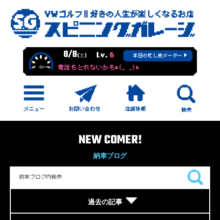
8/8
Lv.
6
(土)
本日の忙し度メーター
電話もとれないかもm(_ _)m
NEW COMER!
納車ブログ
過去の記事