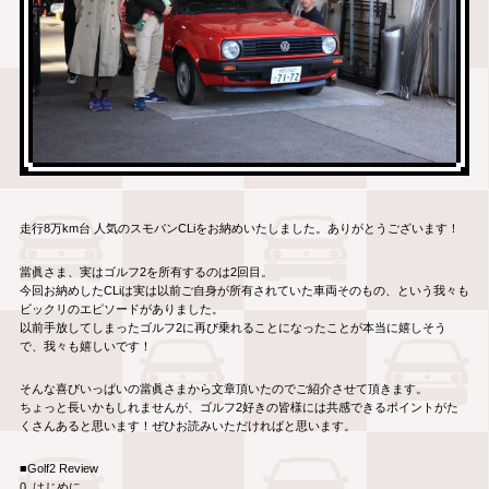
走行8万km台 人気のスモバンCLiをお納めいたしました。ありがとうございます！
當眞さま、実はゴルフ2を所有するのは2回目。
今回お納めしたCLiは実は以前ご自身が所有されていた車両そのもの、という我々も
ビックリのエピソードがありました。
以前手放してしまったゴルフ2に再び乗れることになったことが本当に嬉しそう
で、我々も嬉しいです！
そんな喜びいっぱいの當眞さまから文章頂いたのでご紹介させて頂きます。
ちょっと長いかもしれませんが、ゴルフ2好きの皆様には共感できるポイントがた
くさんあると思います！ぜひお読みいただければと思います。
■Golf2 Review
0. はじめに