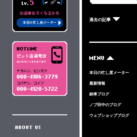
5
Lv.
お返事おそくなるかも
過去の記事
本日の忙し度メーター
HOTLINE
ピット直通電話
MENU
出られないときもあります
ナカニシ、ヒシカワ
本日の忙し度メーター
080-4186-3779
最新情報
コバヤシ、コイソ
080-4120-5722
納車ブログ
ノブ田中のブログ
ウェブショップブログ
ABOUT US