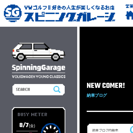
営
NEW COMER!
納車ブログ
BUSY METER
8/7
(金)