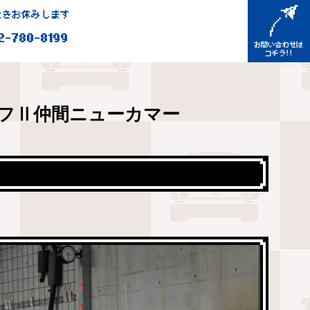
きお休みします
2-780-8199
フⅡ仲間ニューカマー