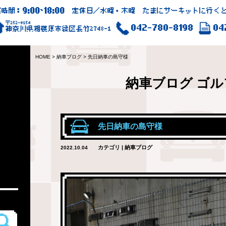
9:00
18:00
業時間：
~
定休日／水曜・木曜 たまにサーキットに行くと
〒252-0154
042-780-8198
04
神奈川県相模原市緑区長竹2748-1
HOME
>
納車ブログ
>
先日納車の島守様
納車ブログ
ゴル
先日納車の島守様
カテゴリ | 納車ブログ
2022.10.04