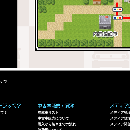
ップ
ージって？
中古車販売・買取
メディア
って？
在庫車リスト
メディア登
中古車販売について
メディア登場
購入から納車までの流れ
メディア関