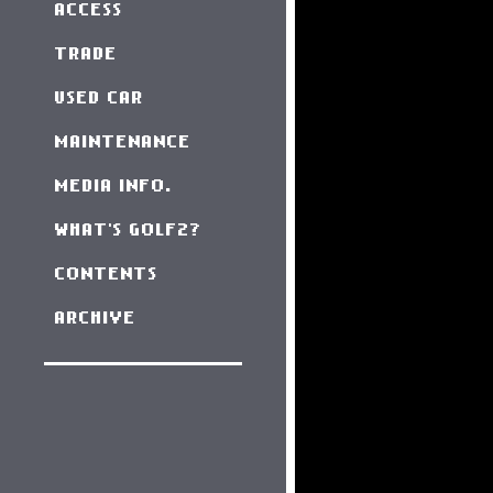
ACCESS
TRADE
USED CAR
MAINTENANCE
MEDIA INFO.
WHAT'S GOLF2?
CONTENTS
ARCHIVE