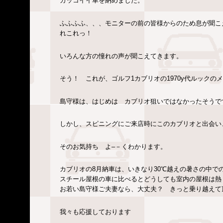
カッコイイ車を納めました。
ふふふふ、、、モニターの前の皆様からのため息が聞こ
れこれっ！
いろんな方の憧れの声が聞こえてきます。
そう！ これが、ゴルフ1カブリオの1970y代ルックのメ
島守様は、はじめは カブリオ狙いではなかったそうで
しかし、スピニングにご来店時にこのカブリオと出会
そのお気持ち よ–－くわかります。
カブリオの8月納車は、いきなり30℃越えの暑さの中
スチール屋根の車に比べるとどうしても室内の屋根
お若い島守様ご夫妻なら、大丈夫？ きっと乗り越え
我々も応援しております