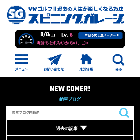
8/8
Lv.
6
(土)
本日の忙し度メーター
電話もとれないかもm(_ _)m
NEW COMER!
納車ブログ
過去の記事