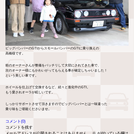
ビッグバンパーのGTIからスモールバンパーのGTIに乗り換えの
高橋様です。
前のオーナーさんが整備をバッチリして大切にされてきた車で、
次のオーナー様にもかわいがってもらえる事が確定しちゃいました！
という美しい車です。
ホイールを仕上げて交換するなど、続々と進化中のGTI。
もう愛されオーラが眩しいです。
しっかりサポートさせて頂きますのでビッグバンパーとは一味違った
乗り味をご堪能くださいませ。
コメント(0)
コメントを残す
メールアドレスが公開されることはありません。
※
が付いている欄は