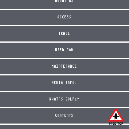
ABOUT US
ACCESS
TRADE
USED CAR
MAINTENANCE
MEDIA INFO.
WHAT'S GOLF2?
CONTENTS