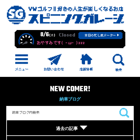
8/6
Closed
(木)
本日の忙し度メーター
おやすみです( -ω- )zzz
NEW COMER!
納車ブログ
過去の記事