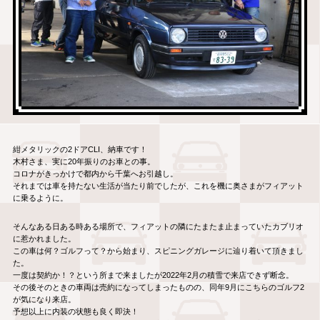
紺メタリックの2ドアCLI、納車です！
木村さま、実に20年振りのお車との事。
コロナがきっかけで都内から千葉へお引越し。
それまでは車を持たない生活が当たり前でしたが、これを機に奥さまがフィアット
に乗るように。
そんなある日ある時ある場所で、フィアットの隣にたまたま止まっていたカブリオ
に惹かれました。
この車は何？ゴルフって？から始まり、スピニングガレージに辿り着いて頂きまし
た。
一度は契約か！？という所まで来ましたが2022年2月の積雪で来店できず断念。
その後そのときの車両は売約になってしまったものの、同年9月にこちらのゴルフ2
が気になり来店。
予想以上に内装の状態も良く即決！