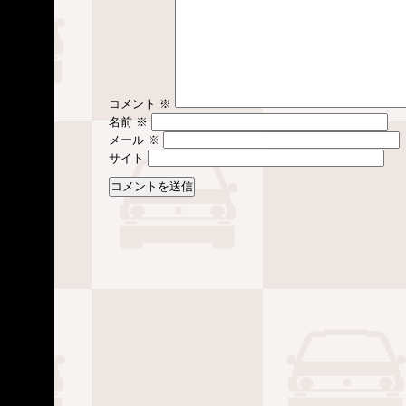
コメント
※
名前
※
メール
※
サイト