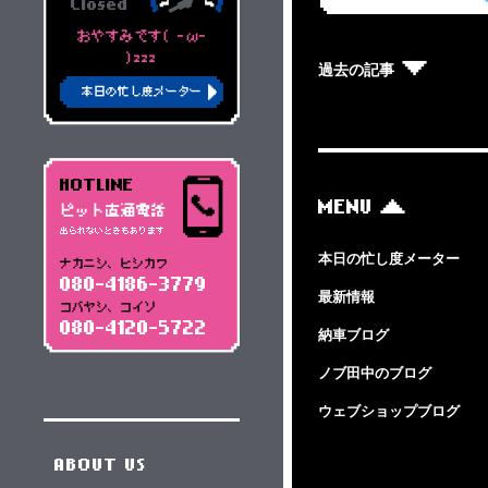
Closed
おやすみです( -ω-
)zzz
過去の記事
本日の忙し度メーター
HOTLINE
MENU
ピット直通電話
出られないときもあります
本日の忙し度メーター
ナカニシ、ヒシカワ
080-4186-3779
最新情報
コバヤシ、コイソ
080-4120-5722
納車ブログ
ノブ田中のブログ
ウェブショップブログ
ABOUT US