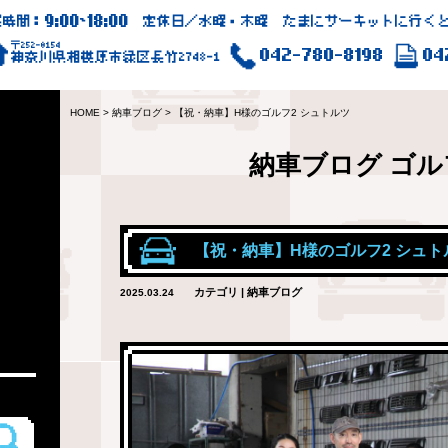
9:00
18:00
業時間：
~
定休日／水曜・木曜 たまにサーキットに行くと
〒252-0154
042-780-8198
04
神奈川県相模原市緑区長竹2748-1
HOME
>
納車ブログ
>
【祝・納車】H様のゴルフ2 シュトルツ
納車ブログ
ゴル
【祝・納車】H様のゴルフ2 シュト
カテゴリ | 納車ブログ
2025.03.24