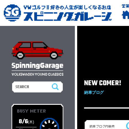
営
NEW COMER!
納車ブログ
BUSY METER
8/6
(木)