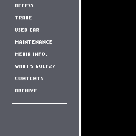
ACCESS
TRADE
USED CAR
MAINTENANCE
MEDIA INFO.
WHAT'S GOLF2?
CONTENTS
ARCHIVE