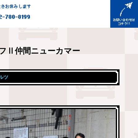
きお休みします
2-780-8199
フⅡ仲間ニューカマー
ルツ