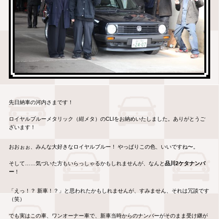
先日納車の河内さまです！
ロイヤルブルーメタリック（紺メタ）のCLIをお納めいたしました。ありがとうご
ざいます！
おおぉぉ、みんな大好きなロイヤルブルー！ やっぱりこの色、いいですね〜。
そして……気づいた方もいらっしゃるかもしれませんが、なんと
品川2ケタナンバ
ー
！
「えっ！？ 新車！？」と思われたかもしれませんが、すみません、それは冗談です
（笑）
でも実はこの車、ワンオーナー車で、新車当時からのナンバーがそのまま受け継が