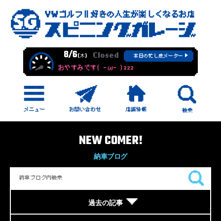
8/6
Closed
(木)
本日の忙し度メーター
おやすみです( -ω- )zzz
NEW COMER!
納車ブログ
過去の記事