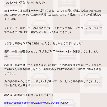
れたというレアなパターンなんです。
前オーナーさまも新オーナーの河内さまも、どちらも同じ地域にお住まいだったた
め、このナンバーでのご納車が実現しました。こういう流れ、ちょっと特別感あり
ますよね。
そして今回、新オーナーの河内さまから、スピニングガレージのホームページをご
覧の皆さまに向けて、素敵なメッセージをいただきました！
とびきり素敵なGolf2をご紹介いただき、ありがとうございました！
愛車への想いが募るあまり、気づけばYouTubeチャンネルを開設してしまいまし
た。
私自身、初めてスピニングさんを訪ねる前に、この納車ブログやスピニングさんの
YouTubeを何度も拝見しながら、期待と不安の間で悩み続け、最終的に購入を決意
しました。
あの頃の自分のように、「欲しいけど迷っている」という方の後押しになればと、
日々制作しております。
続きはYouTubeで！お待ちしております！
https://youtube.com/@mk2lab?si=7QsGgC4Eu-4CgJUf