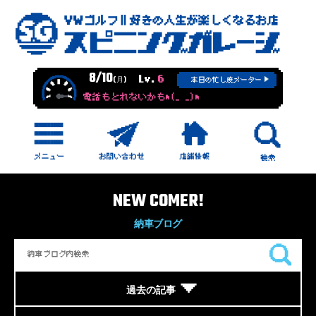
8/10
Lv.
6
(月)
本日の忙し度メーター
電話もとれないかもm(_ _)m
NEW COMER!
納車ブログ
過去の記事