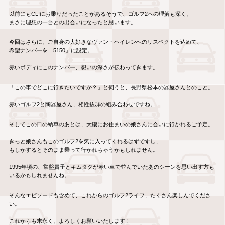
以前にもCLIにお乗りだったことがあるそうで、ゴルフ2への理解も深く、
まさに理想の一台との出会いになったと思います。
今回はさらに、ご自身の大好きなヴァン・ヘイレンへのリスペクトを込めて、
希望ナンバーを「5150」に設定。
赤いボディにこのナンバー、想いの深さが伝わってきます。
「この車でどこに行きたいですか？」と伺うと、長野県松本の器屋さんとのこと。
赤いゴルフ2と陶器屋さん、相性抜群の組み合わせですね。
そしてこの日の納車のあとは、大磯にお住まいの娘さんに会いに行かれるご予定。
きっと娘さんもこのゴルフ2を気に入ってくれるはずですし、
もしかするとそのまま乗って行かれちゃうかもしれません。
1995年頃の、常盤貴子とキムタクが赤い車で並んでいたあのシーンを思い出す方も
いるかもしれませんね。
そんなエピソードも含めて、これからのゴルフ2ライフ、たくさん楽しんでくださ
い。
これからも末永く、よろしくお願いいたします！