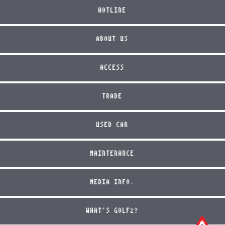
HOTLINE
ABOUT US
ACCESS
TRADE
USED CAR
MAINTENANCE
MEDIA INFO.
WHAT'S GOLF2?