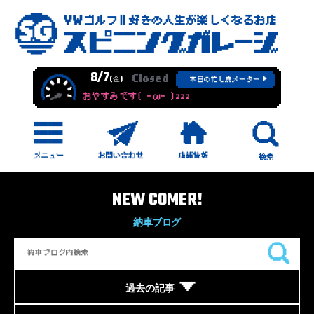
8/7
Closed
(金)
本日の忙し度メーター
おやすみです( -ω- )zzz
NEW COMER!
納車ブログ
過去の記事