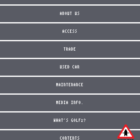
ABOUT US
ACCESS
TRADE
USED CAR
MAINTENANCE
MEDIA INFO.
WHAT'S GOLF2?
CONTENTS