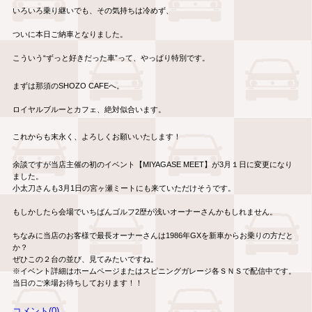
いろいろ乗り継いでも、その気持ちは冷めず、
ついに本日ご納車となりました。
こういう“ずっと好きだった車”って、やっぱり特別です。
まずは那須のSHOZO CAFEへ。
ロイヤルブルーとカフェ、絶対似合います。
これからも末永く、よろしくお願いいたします！
余談ですが当店主催の初のイベント【MIYAGASE MEET】が3月１日に変更になり
ました。
小太刀さんも3月1日の宮ヶ瀬ミートにも来ていただけそうです。
もしかしたら会場でいちばんゴルフ2歴が浅いオーナーさんかもしれません。
ちなみに当店のお客様で最長オーナーさんは1986年GXを新車からお乗りの方だと
か？
ぜひこの２台の並び、見てみたいですね。
※イベント詳細はホームページまたはスピニングガレージ各ＳＮＳで配信中です。
当日のご来場お待ちしております！！
コメント(0)