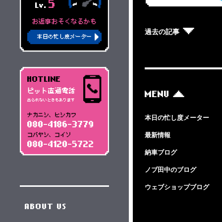
5
Lv.
お返事おそくなるかも
過去の記事
本日の忙し度メーター
HOTLINE
ピット直通電話
MENU
出られないときもあります
ナカニシ、ヒシカワ
本日の忙し度メーター
080-4186-3779
最新情報
コバヤシ、コイソ
080-4120-5722
納車ブログ
ノブ田中のブログ
ウェブショップブログ
ABOUT US