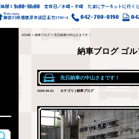
9:00
18:00
業時間：
~
定休日／水曜・木曜 たまにサーキットに行くと
〒252-0154
042-780-8198
04
神奈川県相模原市緑区長竹2748-1
HOME
>
納車ブログ
>
先日納車の中山さまです！
納車ブログ
ゴル
先日納車の中山さまです！
カテゴリ | 納車ブログ
2026.06.01