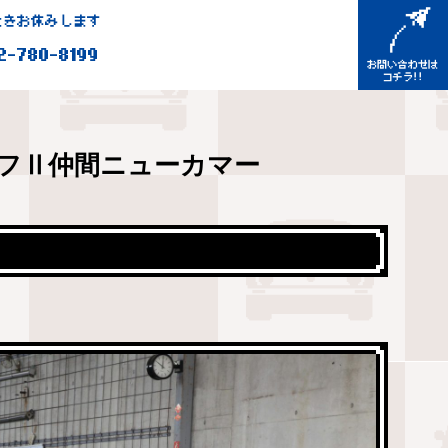
きお休みします
2-780-8199
フⅡ仲間ニューカマー