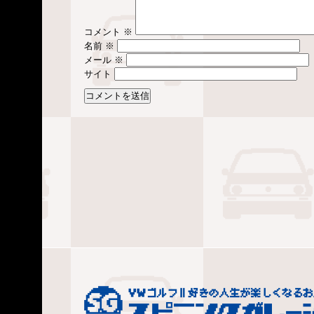
コメント
※
名前
※
メール
※
サイト