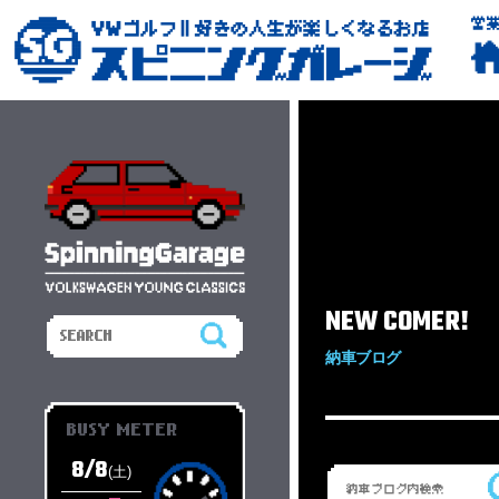
営
NEW COMER!
納車ブログ
BUSY METER
8/8
(土)