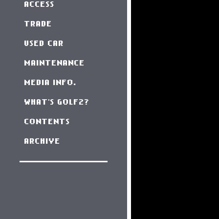
ACCESS
TRADE
USED CAR
MAINTENANCE
MEDIA INFO.
WHAT'S GOLF2?
CONTENTS
ARCHIVE