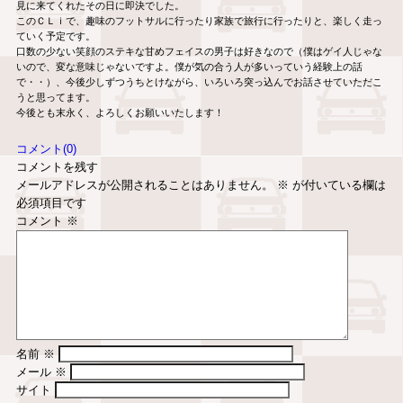
見に来てくれたその日に即決でした。
このＣＬｉで、趣味のフットサルに行ったり家族で旅行に行ったりと、楽しく走っ
ていく予定です。
口数の少ない笑顔のステキな甘めフェイスの男子は好きなので（僕はゲイ人じゃな
いので、変な意味じゃないですよ。僕が気の合う人が多いっていう経験上の話
で・・）、今後少しずつうちとけながら、いろいろ突っ込んでお話させていただこ
うと思ってます。
今後とも末永く、よろしくお願いいたします！
コメント(0)
コメントを残す
メールアドレスが公開されることはありません。
※
が付いている欄は
必須項目です
コメント
※
名前
※
メール
※
サイト