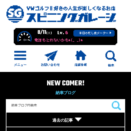
8/11
Lv.
6
(火)
本日の忙し度メーター
電話もとれないかもm(_ _)m
NEW COMER!
納車ブログ
過去の記事