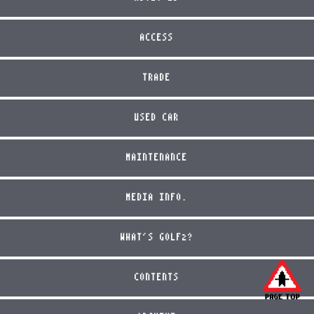
ACCESS
TRADE
USED CAR
MAINTENANCE
MEDIA INFO.
WHAT'S GOLF2?
CONTENTS