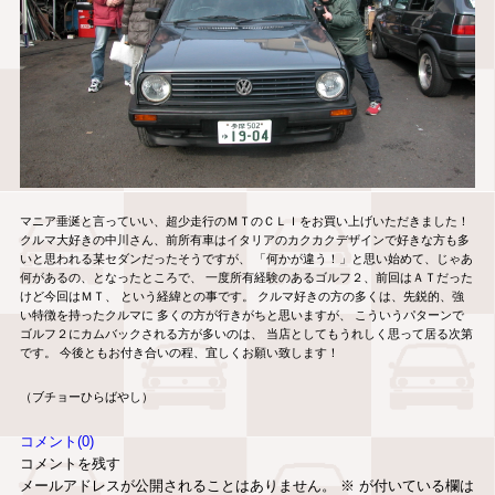
マニア垂涎と言っていい、超少走行のＭＴのＣＬＩをお買い上げいただきました！
クルマ大好きの中川さん、前所有車はイタリアのカクカクデザインで好きな方も多
いと思われる某セダンだったそうですが、 「何かが違う！」と思い始めて、じゃあ
何があるの、となったところで、 一度所有経験のあるゴルフ２、前回はＡＴだった
けど今回はＭＴ、 という経緯との事です。 クルマ好きの方の多くは、先鋭的、強
い特徴を持ったクルマに 多くの方が行きがちと思いますが、 こういうパターンで
ゴルフ２にカムバックされる方が多いのは、 当店としてもうれしく思って居る次第
です。 今後ともお付き合いの程、宜しくお願い致します！
（ブチョーひらばやし）
コメント(0)
コメントを残す
メールアドレスが公開されることはありません。
※
が付いている欄は