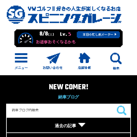
8/8
Lv.
5
(土)
本日の忙し度メーター
お返事おそくなるかも
NEW COMER!
納車ブログ
過去の記事