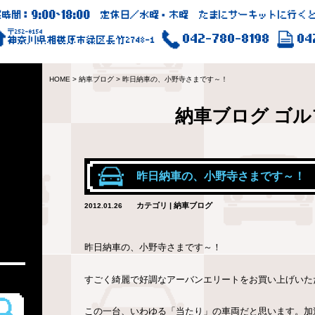
9:00
18:00
業時間：
~
定休日／水曜・木曜 たまにサーキットに行くと
〒252-0154
042-780-8198
04
神奈川県相模原市緑区長竹2748-1
HOME
>
納車ブログ
>
昨日納車の、小野寺さまです～！
納車ブログ
ゴル
昨日納車の、小野寺さまです～！
カテゴリ | 納車ブログ
2012.01.26
昨日納車の、小野寺さまです～！
すごく綺麗で好調なアーバンエリートをお買い上げいた
この一台、いわゆる「当たり」の車両だと思います。加