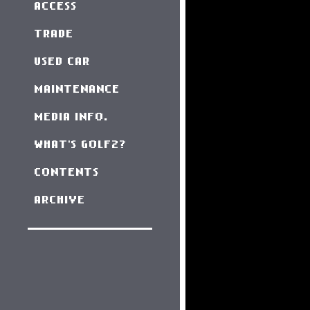
ACCESS
TRADE
USED CAR
MAINTENANCE
MEDIA INFO.
WHAT'S GOLF2?
CONTENTS
ARCHIVE