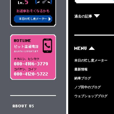
5
Lv.
お返事おそくなるかも
過去の記事
本日の忙し度メーター
HOTLINE
ピット直通電話
MENU
出られないときもあります
ナカニシ、ヒシカワ
本日の忙し度メーター
080-4186-3779
最新情報
コバヤシ、コイソ
080-4120-5722
納車ブログ
ノブ田中のブログ
ウェブショップブログ
ABOUT US