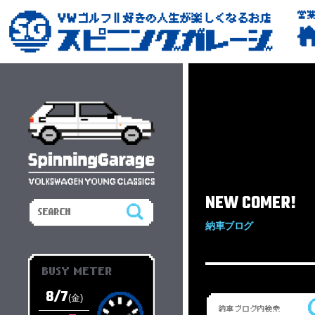
営
NEW COMER!
納車ブログ
BUSY METER
8/7
(金)