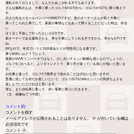
運転されておりまして、なんだかあこがれる方でもあります。
そんな服鳥さんは、大事に乗ったゴルフ4のGTIから、ゴルフ2のGTIに乗り換えで
す。
渋さの光るスモールバンパーの89GTIですが、前のオーナーさんが長く大事に
乗ってこられた車でして、家庭の事情などもあって降りることになった時は、本当
に
泣く泣く手放して行ったというGTIです。
新オーナーである服鳥さんも、車を大事にしてくれる方ですから、幸せなGTIです
ね。
89'なので、年式でいうと1500形あたりが同世代になる車です。
乗り味的にはどうでしょう。
最新のVVVFインバータではなく、少し古いチョッパ制御な感じなのでしょうか。
ゴルフ4に比べると、よりダイレクトで、乗り手が操っている感じが強いと思いま
す。
お仕事と違って、ゴルフ2で限界まで攻めることは少ないと思いますが、
普通に流しても何だか楽しいという、ゴルフ2GTIのNAエンジンの気持ちよさを
楽しんでいただければと思います。
僕も、また自転車に乗って、赤い電車に乗りに行きます。
（文・画像byてつ中西）
コメント(0)
コメントを残す
メールアドレスが公開されることはありません。
※
が付いている欄は
必須項目です
コメント
※