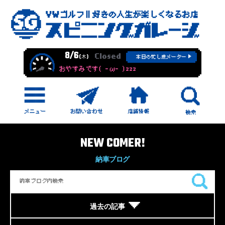
8/6
Closed
(木)
本日の忙し度メーター
おやすみです( -ω- )zzz
NEW COMER!
納車ブログ
過去の記事