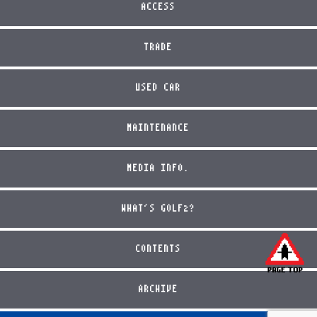
ACCESS
TRADE
USED CAR
MAINTENANCE
MEDIA INFO.
WHAT'S GOLF2?
CONTENTS
ARCHIVE