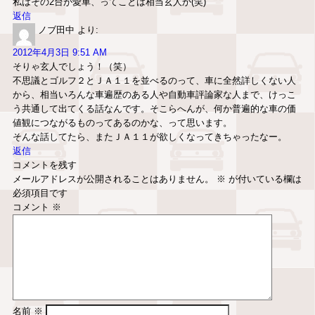
私はその2台が愛車、ってことは相当玄人か(笑)
返信
ノブ田中
より:
2012年4月3日 9:51 AM
そりゃ玄人でしょう！（笑）
不思議とゴルフ２とＪＡ１１を並べるのって、車に全然詳しくない人
から、相当いろんな車遍歴のある人や自動車評論家な人まで、けっこ
う共通して出てくる話なんです。そこらへんが、何か普遍的な車の価
値観につながるものってあるのかな、って思います。
そんな話してたら、またＪＡ１１が欲しくなってきちゃったなー。
返信
コメントを残す
メールアドレスが公開されることはありません。
※
が付いている欄は
必須項目です
コメント
※
名前
※