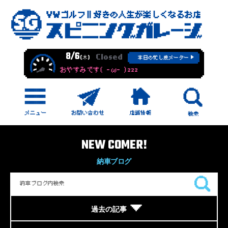
8/6
Closed
(木)
本日の忙し度メーター
おやすみです( -ω- )zzz
NEW COMER!
納車ブログ
過去の記事