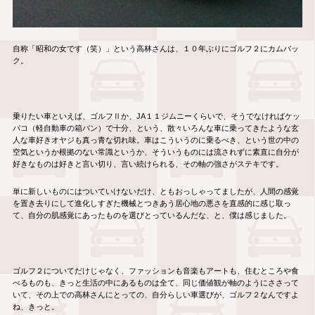
自称「昭和の女です（笑）」という高林さんは、１０年ぶりにゴルフ２にカムバッ
ク。
乗りたい車といえば、ゴルフⅡか、JA１１ジムニーくらいで、そうでなければケッ
パコ（軽自動車の箱バン）で十分、という、散々いろんな車に乗ってきたような玄
人な車好きオヤジも真っ青な切れ味。車はこういうのに乗るべき、という世の中の
空気というか根拠のない常識というか、そういうものには流されずに素直に自分が
好きなものは好きと言い切り、言い続けられる、その軸の強さがステキです。
単に新しいものにはついていけないだけ、ともおっしゃってましたが、人間の感覚
を置き去りにして進化しすぎた機械とつきあう居心地の悪さを直感的に感じ取っ
て、自分の肌感覚にあったものを選びとっているんだな、と、僕は感じました。
ゴルフ２についてだけじゃなく、ファッションも音楽もアートも、住むところや食
べるものも、きっと生活の中にあるものは全て、同じ価値観が軸のようにささって
いて、その上での高林さんにとっての、自分らしい車選びが、ゴルフ２なんですよ
ね、きっと。