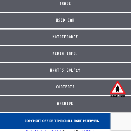
TRADE
USED CAR
MAINTENANCE
MEDIA INFO.
WHAT'S GOLF2?
CONTENTS
ARCHIVE
COPYRIGHT OFFICE TANAKA ALL RIGHT RESERVED.