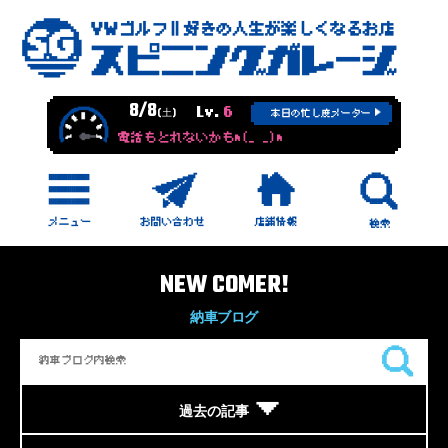
8/8
Lv.
6
(土)
本日の忙し度メーター
電話もとれないかもm(_ _)m
NEW COMER!
納車ブログ
過去の記事