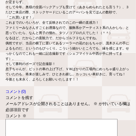
か定まらず。
そして今年、奥様の全面バックアップも受けて（あきらめられたとも言う？）、３
たびご来店の際、ストックヤードにいるこのアーバンを見てほんの数秒で、
「これ買います！」
これまでのいろいろが、全て反映されてのこの一瞬の直感力！
ファミリーみなさんすごくお洒落なので、服飾系かアーティスト系の人かしら、と
思っていたら、なんと男子の憧れ、タツノコプロの人でした！（＾＾）
なるほど、だからこの直観力で、だからゴルフ２なんですね。
偶然ですが、当店の横丁に置いてあるソーラーの花のおもちゃが、茂木さんの手に
よるものだ、というのもびっくり。こういう細かいところでも、縁を感じます。せ
っかくなのでこれも一緒に記念撮影です（シェフマイケル中西が手に持ってま
す）。
そして勝利のポーズで記念撮影！
息子ちゃんが、ピットの車の上げ下げ、ＶＷばかりの工場内にめっちゃ盛り上がっ
ていたのも、将来が楽しみで、ひときわ嬉し。カッコいい車好きに、育ってね！
今後とも末永く、よろしくお願いいたします！！
コメント(0)
コメントを残す
メールアドレスが公開されることはありません。
※
が付いている欄は
必須項目です
コメント
※