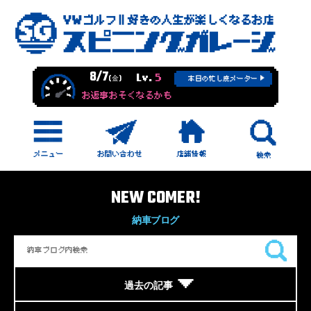
8/7
Lv.
5
(金)
本日の忙し度メーター
お返事おそくなるかも
NEW COMER!
納車ブログ
過去の記事