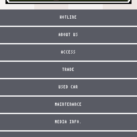
HOTLINE
ABOUT US
ACCESS
TRADE
USED CAR
MAINTENANCE
MEDIA INFO.