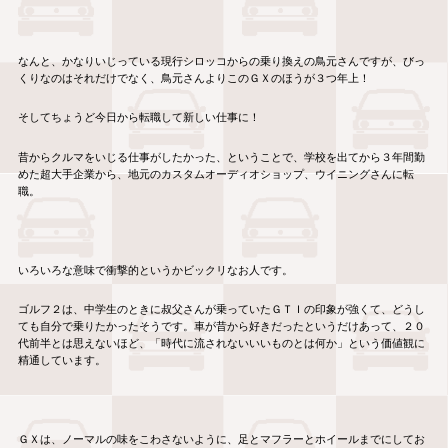
なんと、かなりいじっている現行シロッコからの乗り換えの鳥元さんですが、びっ
くりなのはそれだけでなく、鳥元さんよりこのＧＸのほうが３つ年上！
そしてちょうど今日から転職して新しい仕事に！
昔からクルマをいじる仕事がしたかった、ということで、学校を出てから３年間勤
めた超大手企業から、地元のカスタムオーディオショップ、ウイニングさんに転
職。
いろいろな意味で衝撃的というかビックリなお人です。
ゴルフ２は、中学生のときに叔父さんが乗っていたＧＴＩの印象が強くて、どうし
ても自分で乗りたかったそうです。車が昔から好きだったというだけあって、２０
代前半とは思えないほど、「時代に流されないいいものとは何か」という価値観に
精通しています。
ＧＸは、ノーマルの味をこわさないように、足とマフラーとホイールまでにしてお