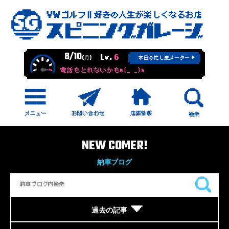
8/10
Lv.
6
(月)
本日の忙し度メーター
電話もとれないかもm(_ _)m
NEW COMER!
納車ブログ
過去の記事