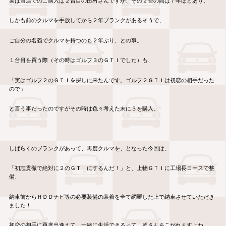
実は当店でのご購入は２台目の田村さんですが、その２台の間は７年ほどあり、
しかも前のクルマを手放してから２年ブランクがあるそうで、
ご自分の名義でクルマを持つのも２年ぶり、との事。
１台目を買う際（その時はゴルフ３のＧＴＩでした）も、
「実はゴルフ２のＧＴＩを探しに来たんです。ゴルフ２ＧＴＩは初恋の相手だった
ので」
と言う事だったのですがその時は色々考えた末に３を購入。
しばらくのブランクがあって、再度クルマを、となった今回は、
「初志貫徹で絶対に２のＧＴＩにするんだ！」と、上物ＧＴＩに工場長コースで整
備、
納車前からＨＤＤナビ等の必要装備の装着を全て網羅した上で納車させていただき
ました！
初恋の相手に再度出逢えて、一緒に生活できるって、皆さんあこがれますよね