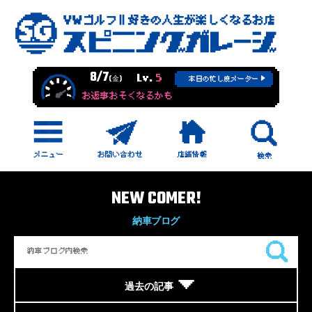
8/7
Lv.
5
(金)
本日の忙し度メーター
お返事おそくなるかも
NEW COMER!
納車ブログ
過去の記事