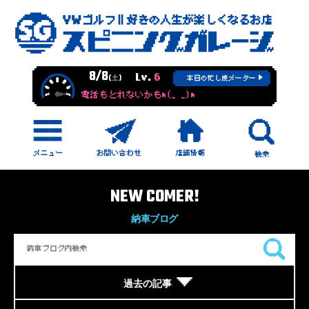
8/8
Lv.
6
(土)
本日の忙し度メーター
電話もとれないかもm(_ _)m
NEW COMER!
納車ブログ
過去の記事