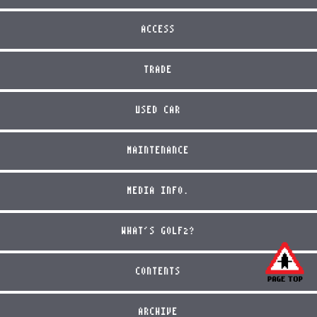
ACCESS
TRADE
USED CAR
MAINTENANCE
MEDIA INFO.
WHAT'S GOLF2?
CONTENTS
ARCHIVE