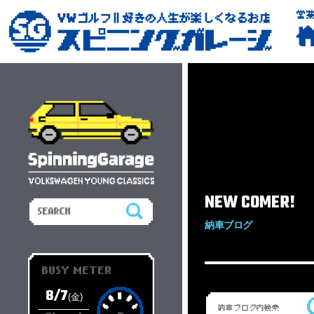
営
NEW COMER!
納車ブログ
BUSY METER
8/7
(金)