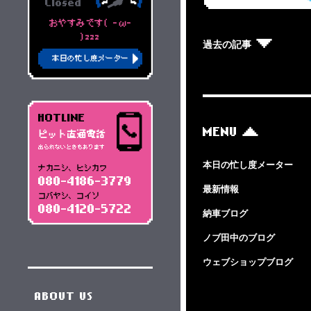
Closed
おやすみです( -ω-
)zzz
過去の記事
本日の忙し度メーター
HOTLINE
MENU
ピット直通電話
出られないときもあります
本日の忙し度メーター
ナカニシ、ヒシカワ
080-4186-3779
最新情報
コバヤシ、コイソ
080-4120-5722
納車ブログ
ノブ田中のブログ
ウェブショップブログ
ABOUT US