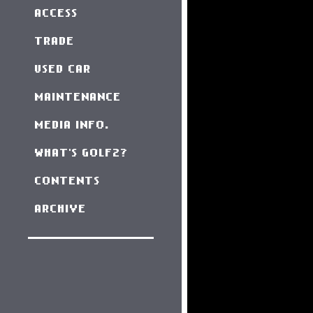
ACCESS
TRADE
USED CAR
MAINTENANCE
MEDIA INFO.
WHAT'S GOLF2?
CONTENTS
ARCHIVE