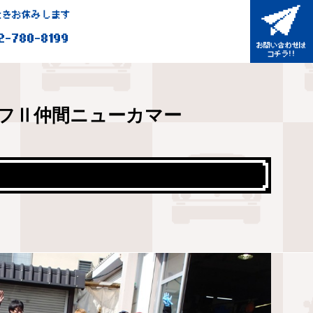
きお休みします
2-780-8199
フⅡ仲間ニューカマー