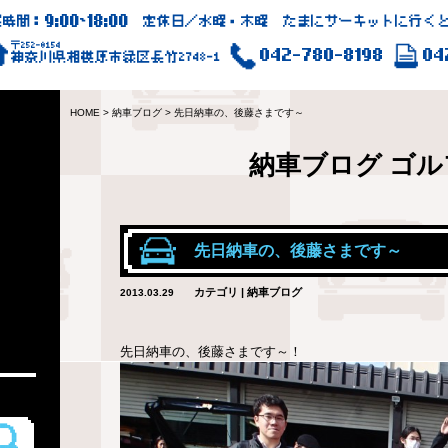
9:00
18:00
業時間：
~
定休日／水曜・木曜 たまにサーキットに行くと
〒252-0154
042-780-8198
04
神奈川県相模原市緑区長竹2748-1
HOME
>
納車ブログ
>
先日納車の、後藤さまです～
納車ブログ
ゴル
先日納車の、後藤さまです～
カテゴリ | 納車ブログ
2013.03.29
先日納車の、後藤さまです～！