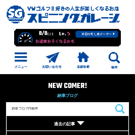
8/8
Lv.
5
(土)
本日の忙し度メーター
お返事おそくなるかも
NEW COMER!
納車ブログ
過去の記事