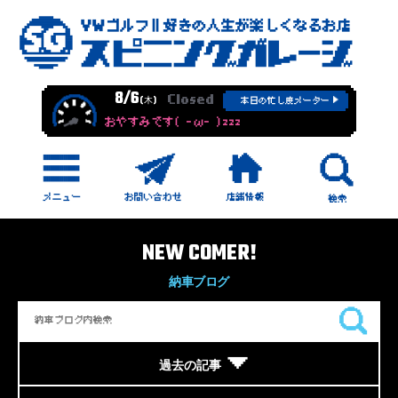
8/6
Closed
(木)
本日の忙し度メーター
おやすみです( -ω- )zzz
NEW COMER!
納車ブログ
過去の記事