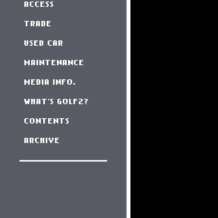
ACCESS
TRADE
USED CAR
MAINTENANCE
MEDIA INFO.
WHAT'S GOLF2?
CONTENTS
ARCHIVE