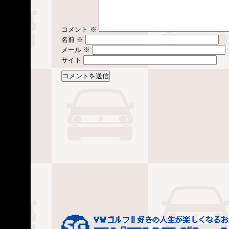
コメント
※
名前
※
メール
※
サイト