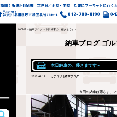
9:00
18:00
業時間：
~
定休日／水曜・木曜 たまにサーキットに行くと
〒252-0154
042-780-8198
04
神奈川県相模原市緑区長竹2748-1
HOME
>
納車ブログ
>
本日納車の、藤さまです～
納車ブログ
ゴル
本日納車の、藤さまです～
カテゴリ | 納車ブログ
2013.06.16
今回の納車は藤さま、マ