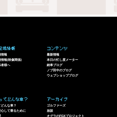
登場情報
コンテンツ
場情報
最新情報
情報(映像関係)
本日の忙し度メーター
係者様へ
納車ブログ
ノブ田中のブログ
ウェブショップブログ
ってどんな車？
アーカイブ
てどんな車？
ゴルファーズ
安心して乗るために
放談
問
オグラのFGXプロジェクト