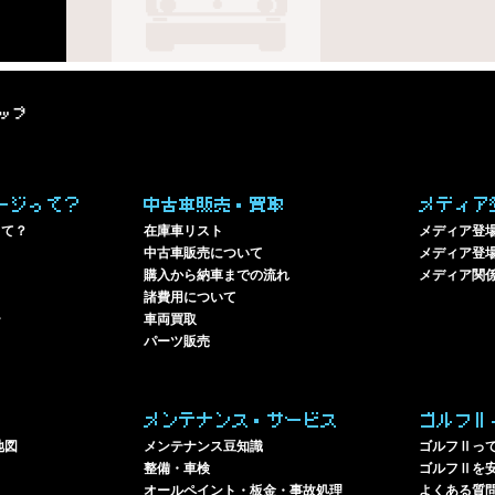
ップ
ージって？
中古車販売・買取
メディア
って？
在庫車リスト
メディア登
中古車販売について
メディア登場
購入から納車までの流れ
メディア関
諸費用について
ー
車両買取
パーツ販売
メンテナンス・サービス
ゴルフⅡ
地図
メンテナンス豆知識
ゴルフⅡっ
整備・車検
ゴルフⅡを
オールペイント・板金・事故処理
よくある質