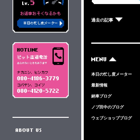
5
Lv.
お返事おそくなるかも
過去の記事
本日の忙し度メーター
HOTLINE
ピット直通電話
MENU
出られないときもあります
ナカニシ、ヒシカワ
本日の忙し度メーター
080-4186-3779
最新情報
コバヤシ、コイソ
080-4120-5722
納車ブログ
ノブ田中のブログ
ウェブショップブログ
ABOUT US