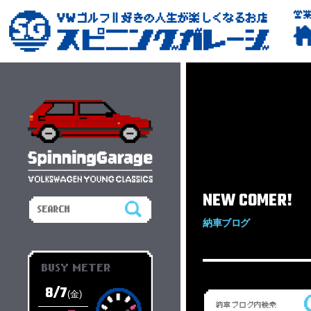
営
NEW COMER!
納車ブログ
BUSY METER
8/7
(金)