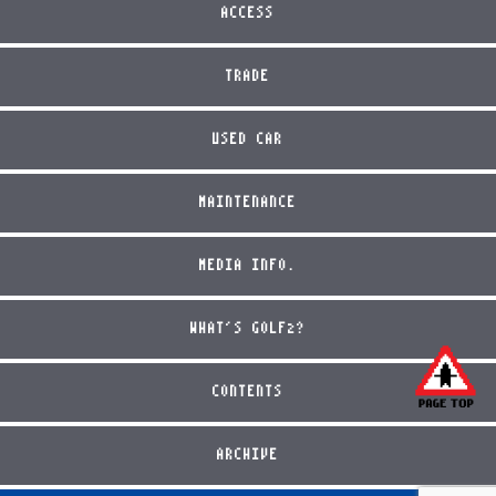
ACCESS
TRADE
USED CAR
MAINTENANCE
MEDIA INFO.
WHAT'S GOLF2?
CONTENTS
ARCHIVE