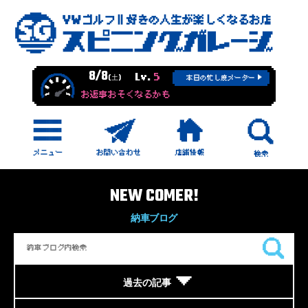
8/8
Lv.
5
(土)
本日の忙し度メーター
お返事おそくなるかも
NEW COMER!
納車ブログ
過去の記事