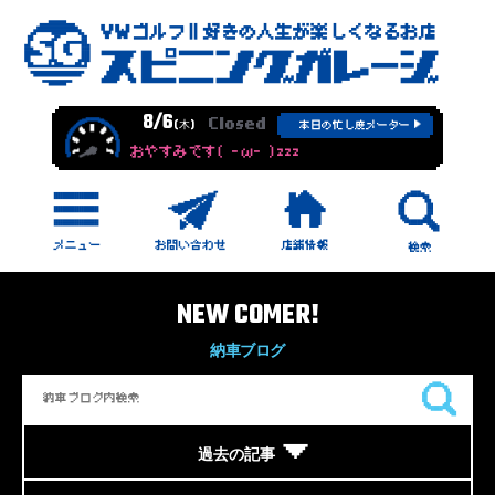
8/6
Closed
(木)
本日の忙し度メーター
おやすみです( -ω- )zzz
NEW COMER!
納車ブログ
過去の記事