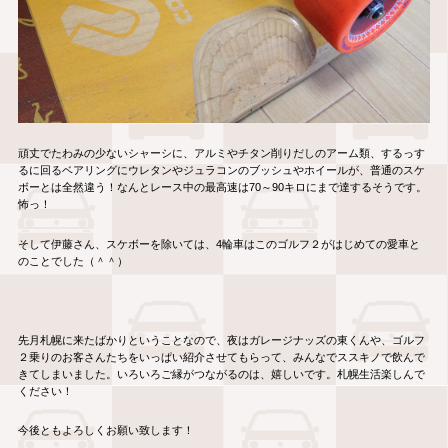
頑丈でたわみの少ないシャーシに、アルミやチタン削りだしのアーム類、するっす
るに回るベアリングにウレタンやジュラコンのブッシュやホイールが、普通のスケ
ボーとは全然違う！なんとレース中の最高速は70～90キロにまで達するそうです。
怖っ！
そして伊藤さん、スケボーを除いては、4輪車はこのゴルフ２がはじめての愛車と
のことでした（＾＾）
先月札幌に来たばかりということなので、夜はガレージナッズの東くんや、ゴルフ
２乗りのお客さんたちをいっぱい紹介させてもらって、みんなでススキノで飲んで
きてしまいました。いろいろご縁がつながるのは、嬉しいです。札幌生活楽しんで
ください！
今後ともよろしくお願い致します！