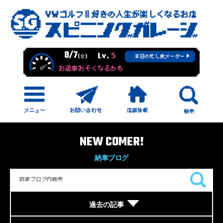
8/7
Lv.
5
(金)
本日の忙し度メーター
お返事おそくなるかも
NEW COMER!
納車ブログ
過去の記事