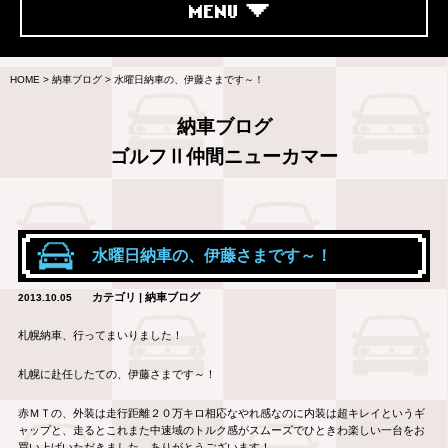
MENU
HOME
>
納車ブログ
>
水曜日納車の、伊藤さまです～！
納車ブログ
ゴルフⅡ仲間ニューカマー
水曜日納車の、伊藤さまです～！
カテゴリ | 納車ブログ
2013.10.05
札幌納車、行ってまいりました！
札幌に赴任したての、伊藤さまです～！
赤ＭＴの、外装は走行距離２０万キロ相応なやれ感なのに内装は超キレイというギ
ャップと、走るとこれまた中速域のトルク感がスムーズでひときわ楽しい一台をお
買い上げいただきました。ありがとうございます！