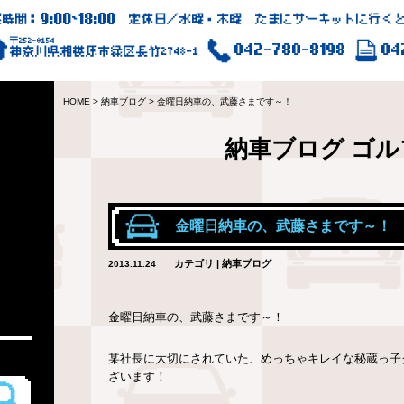
9:00
18:00
業時間：
~
定休日／水曜・木曜 たまにサーキットに行くと
〒252-0154
042-780-8198
04
神奈川県相模原市緑区長竹2748-1
HOME
>
納車ブログ
>
金曜日納車の、武藤さまです～！
納車ブログ
ゴル
金曜日納車の、武藤さまです～！
カテゴリ | 納車ブログ
2013.11.24
金曜日納車の、武藤さまです～！
某社長に大切にされていた、めっちゃキレイな秘蔵っ子
ざいます！