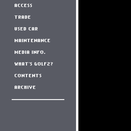
ACCESS
TRADE
USED CAR
MAINTENANCE
MEDIA INFO.
WHAT'S GOLF2?
CONTENTS
ARCHIVE