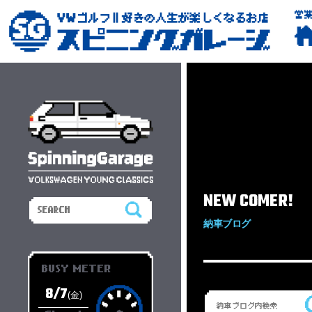
営
NEW COMER!
納車ブログ
BUSY METER
8/7
(金)