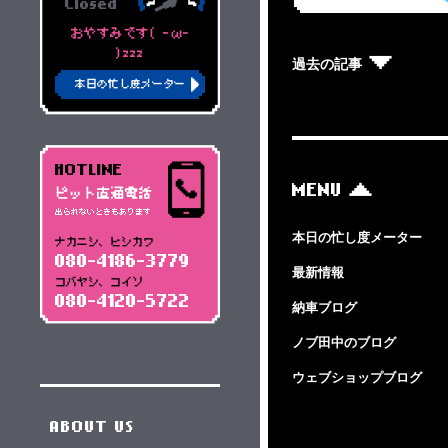
Closed
おやすみです( -ω-
)zzz
過去の記事
本日の忙し度メーター
HOTLINE
MENU
ピット直通電話
出られないときもあります
本日の忙し度メーター
ナカニシ、ヒシカワ
080-4186-3779
最新情報
コバヤシ、コイソ
080-4120-5722
納車ブログ
ノブ田中のブログ
ウェブショップブログ
ABOUT US