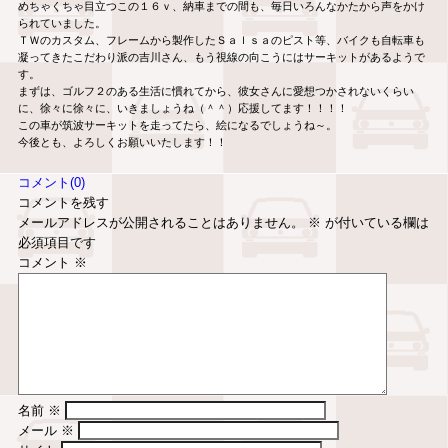
めちゃくちゃ目立つこの１６ｖ、納車までの間も、毎日いろんなかたから声をかけ
られていました。
ＴＷのカスタム、フレームから製作したＳａｌｓａのピスト等、バイクも自転車も
凝ってきたこだわり派の吉川さん、もう視線の向こうにはサーキットがあるようで
す。
まずは、ゴルフ２のある生活に慣れてから、彼女さんに愛想つかされないくらい
に、徐々に徐々に、いきましょうね（＾＾）応援してます！！！！
この車が筑波サーキットを走ってたら、絵になるでしょうね～。
今後とも、よろしくお願いいたします！！
コメント(0)
コメントを残す
メールアドレスが公開されることはありません。
※
が付いている欄は
必須項目です
コメント
※
名前
※
メール
※