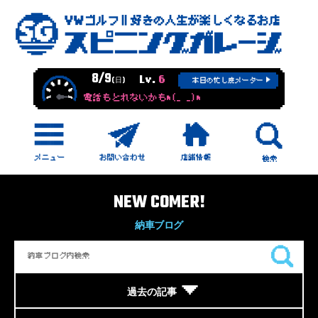
8/9
Lv.
6
(日)
本日の忙し度メーター
電話もとれないかもm(_ _)m
NEW COMER!
納車ブログ
過去の記事