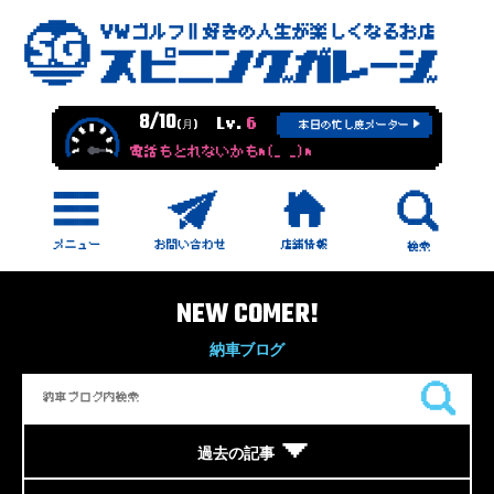
8/10
Lv.
6
(月)
本日の忙し度メーター
電話もとれないかもm(_ _)m
NEW COMER!
納車ブログ
過去の記事