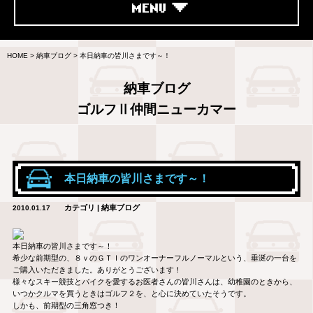
MENU
HOME
>
納車ブログ
>
本日納車の皆川さまです～！
納車ブログ
ゴルフⅡ仲間ニューカマー
本日納車の皆川さまです～！
カテゴリ | 納車ブログ
2010.01.17
本日納車の皆川さまです～！
希少な前期型の、８ｖのＧＴＩのワンオーナーフルノーマルという、垂涎の一台を
ご購入いただきました。ありがとうございます！
様々なスキー競技とバイクを愛するお医者さんの皆川さんは、幼稚園のときから、
いつかクルマを買うときはゴルフ２を、と心に決めていたそうです。
しかも、前期型の三角窓つき！