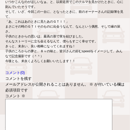
いつかこんなのがほしいなぁ、と、以前近所でこのクルマを見かけたときに、心に
刻んでいたそうです。
そして、いざ、今回この一台に、となったときに、前のオーナーさんの記録簿を見
て、
「あ、これはあのときに見たあのＧＴＩ！」
まさにその時のＧＴＩそのものに出会うなんて、なんという偶然、そして縁の深
さ。
子供のときからの思いは、最高の形で実を結びました。
そんなストーリーに立ち会えるなんて、僕らもすごく幸せです。
きっと、末永い、良い相棒になってくれますね！
子供のころからの夢と、８ｖの味と、皆川さんの好むspeedをイメージして、みん
なで記念撮影です（＾＾）
今後とも、末永くよろしくお願いいたします！！
コメント(0)
コメントを残す
メールアドレスが公開されることはありません。
※
が付いている欄は
必須項目です
コメント
※