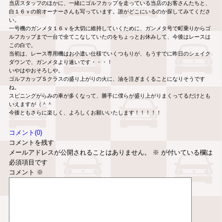
当店スタッフのほかに、一緒にゴルフカップを走っている当店のお客さんたちと、
白１６ｖの前オーナーさんも写っています。誰がどこにいるのか探してみてくださ
い。
一号機のガンメタ１６ｖを大切に維持していくために、ガンメタ号で町乗りからゴ
ルフカップまで一台で全てこなしていたのをちょっとお休みして、今後はレースは
この白で。
当初は、レース専用機はお小遣い仕様でいくつもりが、もうすでに昨日のシェイク
ダウンで、ガンメタより速いです・・・！
いやはやおそろしや。
ゴルフカップＳクラスの盛り上がりの火に、油を注ぎまくることになりそうです
ね。
スピニングがらみの車が多くなって、勝手に僕らが盛り上がりまくってるだけとも
いえますが（＾＾
今後ともさらに楽しく、よろしくお願いいたします！！！！！
コメント(0)
コメントを残す
メールアドレスが公開されることはありません。
※
が付いている欄は
必須項目です
コメント
※