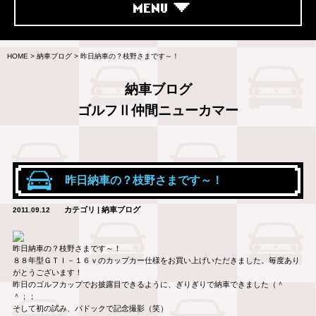
MENU
HOME
>
納車ブログ
>
昨日納車の？枝野さまです～！
納車ブログ
ゴルフⅡ仲間ニューカマー
昨日納車の？枝野さまです～！
カテゴリ | 納車ブログ
2011.09.12
昨日納車の？枝野さまです～！
８８年型ＧＴＩ－１６ｖのカップカー仕様をお買い上げいただきました。毎度あり
がとうございます！
昨日のゴルフカップでお披露目できるように、ぎりぎりで納車できました（＾
＾；；
そして初の試み、パドックで記念撮影（笑）