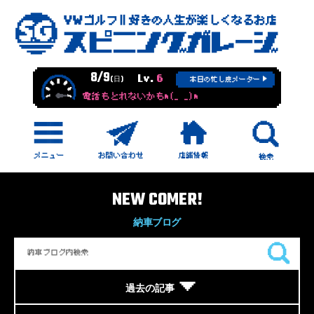
8/9
Lv.
6
(日)
本日の忙し度メーター
電話もとれないかもm(_ _)m
NEW COMER!
納車ブログ
過去の記事